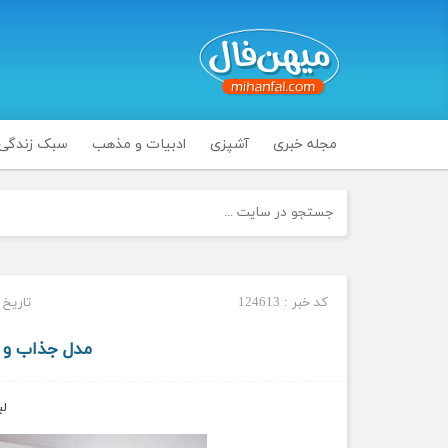
مجله خبری
آشپزی
ادبیات و مذهب
سبک زندگی
کد خبر : 124613
تاریخ انتشا
مدل جذاب و 
لب