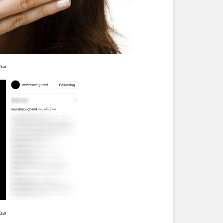
مد
مد