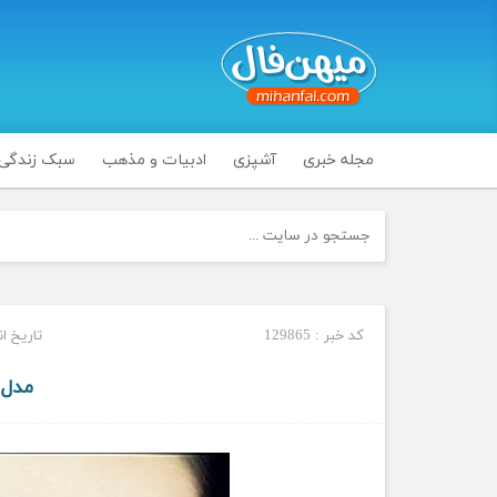
مجله خبری
آشپزی
ادبیات و مذهب
سبک زندگی
کد خبر : 129865
تاریخ انتشار :
مدل 