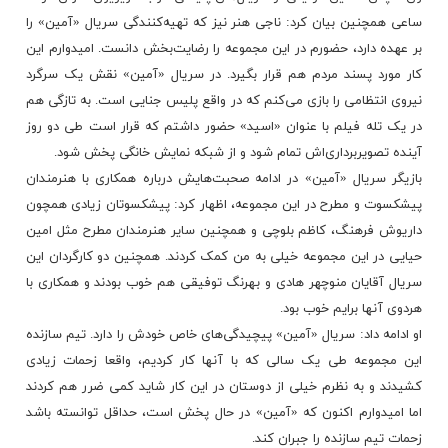
ساعی همچنین بیان کرد: ناجی هنر نیز که تهیه‌کنندگی سریال «آمین» را
بر عهده دارد، حضورم در این مجموعه را رضایت‌بخش دانست. امیدوارم این
کار مورد پسند مردم هم قرار بگیرد. در سریال «آمین» نقش یک سرگرد
نیروی انتظامی را بازی می‌کنم که در واقع پلیس جنایی است. به تازگی هم
در یک تله فیلم با عنوان «اسید» حضور داشتم که قرار است طی دو روز
آینده تصویربرداری‌اش تمام شود و از شبکه نمایش خانگی پخش شود.
بازیگر سریال «آمین» در ادامه صحبت‌هایش درباره همکاری با هنرمندان
پیشکسوت و مطرح در این مجموعه، اظهار کرد: پیشکسوتان زیادی همچون
داریوش فرهنگ، کاظم بلوچی و همچنین سایر هنرمندان مطرح مثل امین
حیایی در این مجموعه خیلی به من کمک کردند. همچنین دو کارگردان این
سریال آقایان منوچهر هادی و بهرنگ توفیقی هم خوب بودند و همکاری با
هردوی آنها برایم خوب بود.
او ادامه داد: سریال «آمین» پیچیدگی‌های خاص خودش را دارد. تیم سازنده
این مجموعه طی یک سالی که با آنها کار کردیم، واقعا زحمات زیادی
کشیدند و به نظرم خیلی از دوستان در این کار شاید کمی ضرر هم کردند
اما امیدوارم اکنون که «آمین» در حال پخش است، حداقل توانسته باشد
زحمات تیم سازنده را جبران کند.