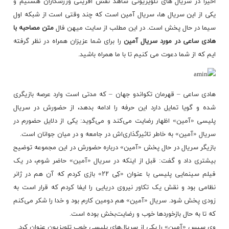
اخیرا در سریال های تلویزیونی شاهد نقش افرینی ورزشکاران هستیم و
یکی از این سریال ها، سریال آمین است که چند وقتی است از شبکه اول
سیما در حال پخش است. در این مطلب از سایت میهن فال
متن مصاحبه با
هادی ساعی در مورد سریال آمین
را برای شما عزیزان همراه در نظر گرفته
ایم که از شما دعوت می کنیم تا با ما همراه باشید.
هادی ساعی – قهرمان تکواندو جهان – که مدتی است وارد عرصه بازیگری
شده و گویا تمایل دارد این حرفه را ادامه بدهد، از حضورش در سریال
پلیسی «آمین» اظهار رضایت‌ می‌کند و می‌گوید: یکی از دلایل حضورم در
سریال «آمین» به خاطر تاثیرگذاری‌اش در جامعه و در میان جوانان است.
بازیگر سریال در حال پخش «آمین» درباره حضورش در این مجموعه توضیح
بیشتری داد و گفت: قبل از اینکه در سریال «آمین» حاضر شوم، در یک
فیلم سینمایی پلیسی با عنوان «کِی ۲۲» بازی کردم که آن هم در ژانر
نظامی بود و نقش یک تکاور نیروی دریایی را ایفا کردم که قرار است به
زودی پخش شود. سریال «آمین» هم دومین کارم بود و خدا را شکر می‌کنم
که تا به حال بازخوردها خوب و رضایت‌بخش بوده است.
وی سپس «آمین» را یکی از سریال‌های پلیسی خوب تلویزیون عنوان کرد.