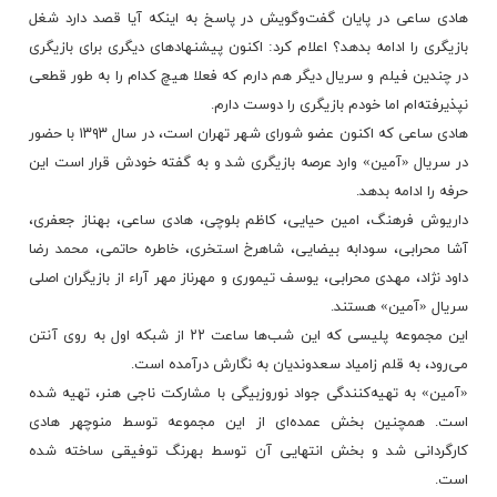
هادی ساعی در پایان گفت‌وگویش در پاسخ به اینکه آیا قصد دارد شغل
بازیگری را ادامه بدهد؟ اعلام کرد: اکنون پیشنهادهای دیگری برای بازیگری
در چندین فیلم و سریال‌ دیگر هم دارم که فعلا هیچ کدام را به طور قطعی
نپذیرفته‌ام اما خودم بازیگری را دوست دارم.
هادی ساعی که اکنون عضو شورای شهر تهران است، در سال ۱۳۹۳ با حضور
در سریال «آمین» وارد عرصه بازیگری شد و به گفته خودش قرار است این
حرفه را ادامه بدهد.
داریوش فرهنگ، امین حیایی، کاظم بلوچی، هادی ساعی، بهناز جعفری،
آشا محرابی، سودابه بیضایی، شاهرخ استخری، خاطره حاتمی، محمد رضا
داود نژاد، مهدی محرابی، یوسف تیموری و مهرناز مهر آراء از بازیگران اصلی
سریال «آمین» هستند.
این مجموعه پلیسی که این شب‌ها ساعت ۲۲ از شبکه اول به روی آنتن
می‌رود، به قلم زامیاد سعدوندیان به نگارش درآمده است.
«آمین» به تهیه‌کنندگی جواد نوروزبیگی با مشارکت ناجی هنر، تهیه‌ شده
است. همچنین بخش عمده‌ای از این مجموعه توسط منوچهر هادی
کارگردانی شد و بخش انتهایی آن توسط بهرنگ توفیقی ساخته شده
است.