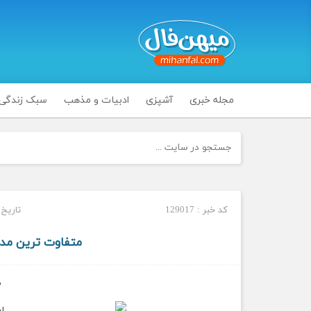
مجله خبری
آشپزی
ادبیات و مذهب
سبک زندگی
کد خبر : 129017
تاریخ انتشا
متفاوت ترین مدل لباس
م