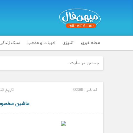
مجله خبری
آشپزی
ادبیات و مذهب
سبک زندگی
کد خبر : 38360
تاریخ انتشار : چه
ماشین مخصوص