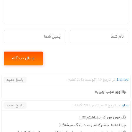
Hamed
در تاریخ 10 آگوست 2015 گفته :
پاسخ دهید
وااااووو عجب چیزیه
نیلو
در تاریخ 9 سپتامبر 2013 گفته :
پاسخ دهید
نگارجون من که برنداشتم!!!!!!
چرا فاطمه جونم؟دلم واست تنگ میشه!:-(