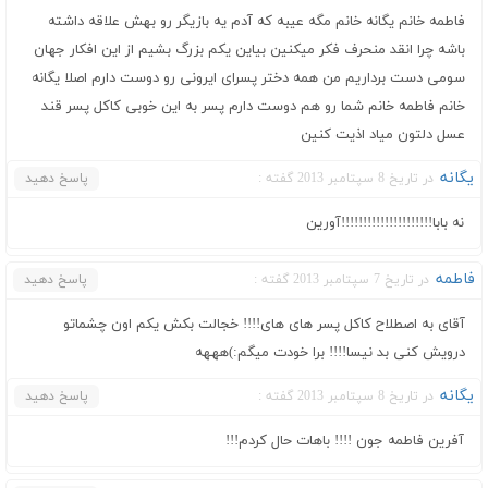
فاطمه خانم یگانه خانم مگه عیبه که آدم یه بازیگر رو بهش علاقه داشته
باشه چرا انقد منحرف فکر میکنین بیاین یکم بزرگ بشیم از این افکار جهان
سومی دست برداریم من همه دختر پسرای ایرونی رو دوست دارم اصلا یگانه
خانم فاطمه خانم شما رو هم دوست دارم پسر به این خوبی کاکل پسر قند
عسل دلتون میاد اذیت کنین
یگانه
در تاریخ 8 سپتامبر 2013 گفته :
پاسخ دهید
نه بابا!!!!!!!!!!!!!!!!!!!!!آورین
فاطمه
در تاریخ 7 سپتامبر 2013 گفته :
پاسخ دهید
آقای به اصطلاح کاکل پسر های های!!!! خجالت بکش یکم اون چشماتو
درویش کنی بد نیسا!!!! برا خودت میگم:)هههه
یگانه
در تاریخ 8 سپتامبر 2013 گفته :
پاسخ دهید
آفرین فاطمه جون !!!! باهات حال کردم!!!