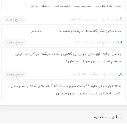
na khosham umad eival Lilaaaaaaaaaaa vay che kifi mide
یگانه
در تاریخ 6 سپتامبر 2013 گفته :
پاسخ دهید
خب خدارو شکر که همه هنره هم هستند………….. خخخخ
بابک
در تاریخ 6 دسامبر 2013 گفته :
پاسخ دهید
بعضی اوقات آرایشش خیلی بی کلاس و جلف میشه . در کل اصلا ازش
خوشم نمیاد . با اون صورتت چربش !
علی
در تاریخ 6 دسامبر 2013 گفته :
پاسخ دهید
مثلا الان حجاب داره ؟؟ باعث شرم هست که گناه عادی شده و اسم دهن
کجی به خدا رو کلاس و مدرن بودن میذارن ….
فال و استخاره