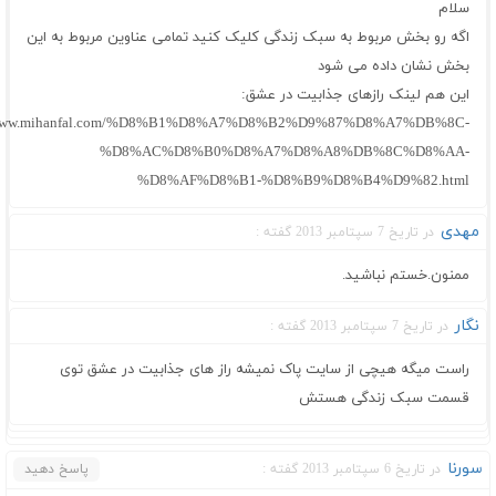
سلام
اگه رو بخش مربوط به سبک زندگی کلیک کنید تمامی عناوین مربوط به این
بخش نشان داده می شود
این هم لینک رازهای جذابیت در عشق:
//www.mihanfal.com/%D8%B1%D8%A7%D8%B2%D9%87%D8%A7%DB%8C-
%D8%AC%D8%B0%D8%A7%D8%A8%DB%8C%D8%AA-
%D8%AF%D8%B1-%D8%B9%D8%B4%D9%82.html
مهدی
در تاریخ 7 سپتامبر 2013 گفته :
ممنون.خستم نباشید.
نگار
در تاریخ 7 سپتامبر 2013 گفته :
راست میگه هیچی از سایت پاک نمیشه راز های جذابیت در عشق توی
قسمت سبک زندگی هستش
سورنا
در تاریخ 6 سپتامبر 2013 گفته :
پاسخ دهید