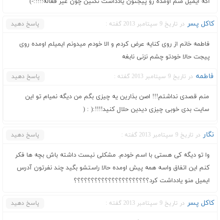
اگه ایمیل منم اومده رو پیجتون یادداشت نکنین چون غیر فعاله!!!!:-)
کاکل پسر
در تاریخ 9 سپتامبر 2013 گفته :
پاسخ دهید
فاطمه خانم از روی کنایه عرض کردم و الا خودم میدونم ایمیلم اومده روی
پیجت حالا خودتو چشم نزنی نابغه
فاطمه
در تاریخ 9 سپتامبر 2013 گفته :
پاسخ دهید
منم قصدی نداشتم!!! اصن بذارین یه چیزی بگم من دیگه نمیام تو این
سایت بدی خوبی چیزی دیدین حلال کنید!!!!:( : (
نگار
در تاریخ 9 سپتامبر 2013 گفته :
پاسخ دهید
وا تو دیگه کی هستی با اسم خودم. مشکلی نیست داشته باش بچه ها فکر
کنم این اتفاق واسه همه پیش اومده حالا راستشو بگید چند نفرتون آدرس
ایمیل منو یادداشت کرد؟؟؟؟؟؟؟؟؟؟؟؟؟؟؟؟؟؟؟؟؟؟
کاکل پسر
در تاریخ 9 سپتامبر 2013 گفته :
پاسخ دهید