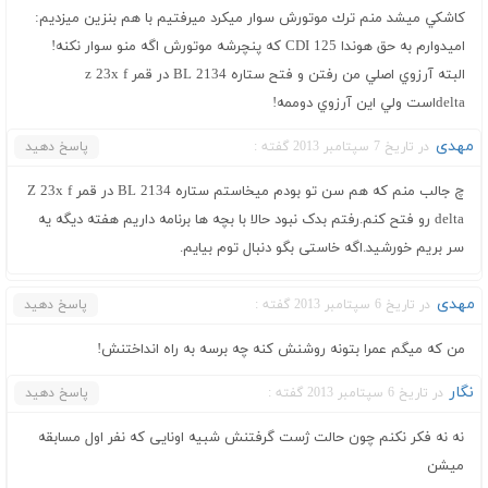
كاشكي ميشد منم ترك موتورش سوار ميكرد ميرفتيم با هم بنزين ميزديم:
اميدوارم به حق هوندا 125 CDI كه پنچرشه موتورش اگه منو سوار نكنه!
البته آرزوي اصلي من رفتن و فتح ستاره BL 2134 در قمر z 23x f
deltaاست ولي اين آرزوي دوممه!
مهدی
در تاریخ 7 سپتامبر 2013 گفته :
پاسخ دهید
چ جالب منم که هم سن تو بودم میخاستم ستاره BL 2134 در قمر Z 23x f
delta رو فتح کنم.رفتم بدک نبود حالا با بچه ها برنامه داریم هفته دیگه یه
سر بریم خورشید.اگه خاستی بگو دنبال توم بیایم.
مهدی
در تاریخ 6 سپتامبر 2013 گفته :
پاسخ دهید
من که میگم عمرا بتونه روشنش کنه چه برسه به راه انداختنش!
نگار
در تاریخ 6 سپتامبر 2013 گفته :
پاسخ دهید
نه نه فکر نکنم چون حالت ژست گرفتنش شبیه اونایی که نفر اول مسابقه
میشن