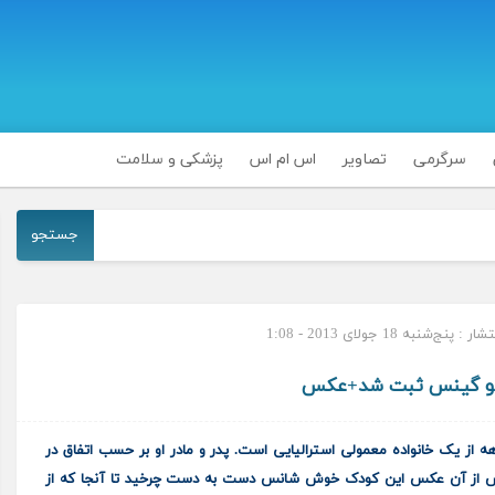
سرگرمی
تصاویر
اس ام اس
پزشکی و سلامت
جستجو
 پنج‌شنبه 18 جولای 2013 - 1:08
تو گینس ثبت شد+عکس
 از یک خانواده معمولی استرالیایی است. پدر و مادر او بر حسب اتفاق در
س
از آن عکس این کودک خوش شانس دست به دست
چرخید
تا آنجا که از