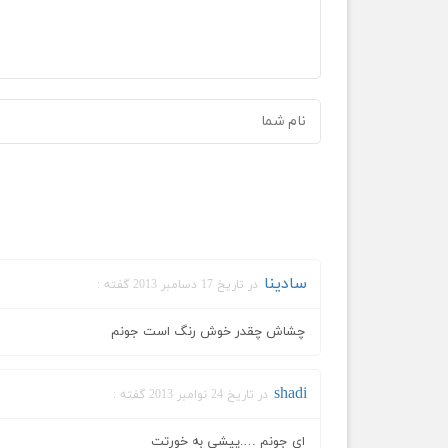
سادينا
در تاریخ 17 دسامبر 2013 گفته :
چشاش چقدر خوش رنگ است جونم
shadi
در تاریخ 24 نوامبر 2013 گفته :
اي جونم ….پيشي به خورتت