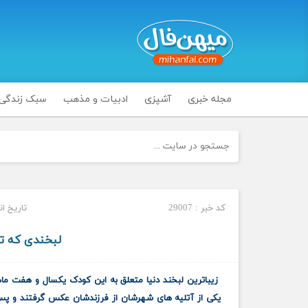
مجله خبری
آشپزی
ادبیات و مذهب
سبک زندگی
کد خبر : 29007
تاریخ انتشار :
لبخندی که 
زیباترین لبخند دنیا متعلق به این کودک یکسال و هفت ماهه
یکی از آتلیه های
شهرشان
از فرزندشان عکس گرفتند و
پ