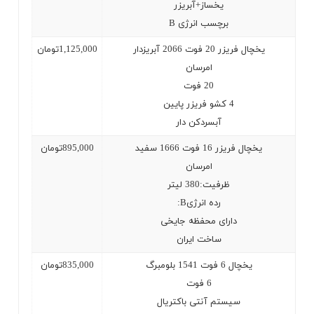
یخساز+آبریزر
برچسب انرژی
B
یخچال فریزر 20 فوت 2066 آبریزدار
1,125,000
تومان
امرسان
20
فوت
4
کشو فریزر پایین
آبسردکن دار
یخچال فریزر 16 فوت 1666 سفید
895,000
تومان
امرسان
ظرفیت:380 لیتر
رده انرژی
:B
دارای محفظه جایخی
ساخت ایران
یخچال 6 فوت 1541 بلومبرگ
835,000
تومان
6
فوت
سیستم آنتی باکتریال