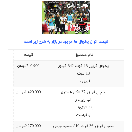
قیمت انواع یخچال ها موجود در بازار به شرح زیر است
نام محصول
قیمت
یخچال فریزر 13 فوت 342 فیلور
710,000
تومان
13
فوت
فریزر بالا
یخچال فریزر 27 الکترواستیل
1,420,000
تومان
آب ریز دار
رده انرژی
: B
نو فراست
یخچال فریزر 26 فوت 810 سفید چرمی
2,070,000
تومان