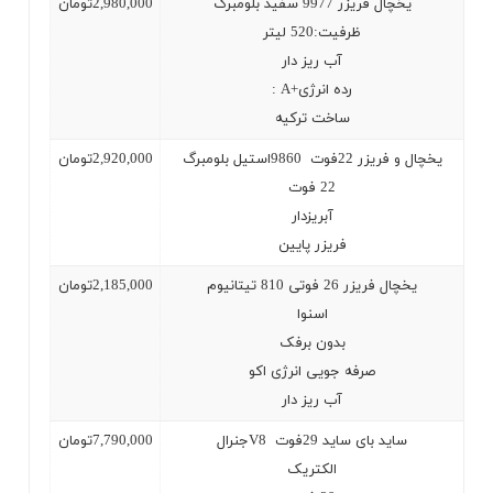
یخچال فریزر 9977 سفید بلومبرگ
2,980,000
تومان
ظرفیت:520 لیتر
آب ریز دار
رده انرژی
: A+
ساخت ترکیه
یخچال و فریزر 22فوت
9860
استیل بلومبرگ
2,920,000
تومان
22
فوت
آبریزدار
فریزر پایین
یخچال فریزر 26 فوتی 810 تیتانیوم
2,185,000
تومان
اسنوا
بدون برفک
صرفه جویی انرژی اکو
آب ریز دار
ساید بای ساید 29فوت
V8
جنرال
7,790,000
تومان
الکتریک