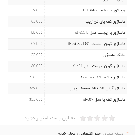
ویبراتور BH Vibro balance
59,000
ماساژور کف پای تن زیب
65,000
ماساژور پا ايرست مدل sl-c11 b
99,000
ماساژور گردن آیرست iRest SL-D31
107,900
تشک ماساژور
122,000
ماساژور گردن ايرست مدل sl-e01
180,000
ماساژور چشم Breo isee 370
238,500
ماساژر گردن Beurer MG150 بيورر
249,000
ماساژور كف پا مدل sl-c07
935,000
به این پست امتیاز دهید
دسته بندی :
اخبار اقتصادی
،
مجله خبری