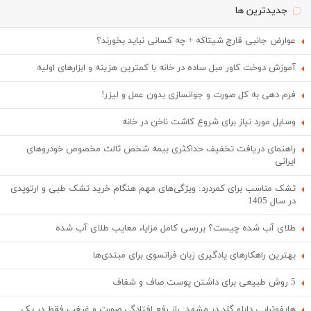
جدیدترین ها
عوارض جانبی قارچ شیتاکه + چه کسانی نباید بخورند؟
آموزش دوخت کاور مبل ساده در خانه با کمترین هزینه و ابزارهای اولیه
فرم دهی به کل صورت و جوانسازی بدون عمل و لیزر!
وسایل مورد نیاز برای شروع کاشت ناخن در خانه
راهنمای دریافت تخفیف حداکثری بیمه شخص ثالث مخصوص خودروهای
ایرانی
تشک مناسب برای کمردرد: ویژگی‌های مهم هنگام خرید تشک طبی و ارتوپدی
در سال 1405
طلای آب شده چیست؟ بررسی کامل مزایا، معایب طلای آب شده
بهترین راهکارهای یادگیری زبان فرانسوی برای مبتدی‌ها
5 روش طبیعی برای داشتن پوست صاف و شفاف
هایفوتراپی دابلو گلد در مشهد: راز رفع افتادگی صورت و غبغب فقط در یک