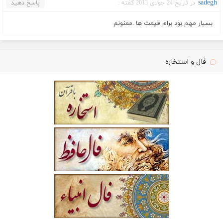
sadegh
در تاریخ 24 جولای 2013 گفته :
پاسخ دهید
بسیار مهم بود برام قیمت ها .ممنونم
فال و استخاره