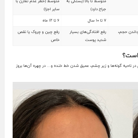
متوسط تا بالا (بستگی به
متوسط (خطر عدم تقارن با
جراح دارد)
سایر اجزا)
۷ تا ۱۰ سال
۶ تا ۱۲ ماه
داندن حجم،
رفع افتادگی‌های بسیار
رفع چین و چروک یا نقص
شدید پوست
خاص
 است؟
در ناحیه گونه‌ها و زیر چشم، عمیق شدن خط خنده و… در چهره آن‌ها بروز