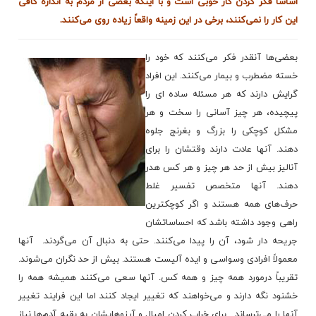
اساساً فکر کردن کار خوبی است و با اینکه بعضی از مردم به ‌اندازه کافی
این کار را نمی‌‌کنند، برخی در این زمینه واقعاً زیاده ‌روی می‌کنند.
بعضی‌ها آنقدر فکر می‌کنند که خود را
خسته مضطرب و بیمار می‌کنند. این افراد
گرایش دارند که هر مسئله ساده ‌ای را
پیچیده، هر چیز آسانی را سخت و هر
مشکل کوچکی را بزرگ و بغرنج جلوه
دهند. آنها عادت دارند وقتشان را برای
آنالیز بیش از حد هر چیز و هر کس هدر
دهند. آنها متخصص تفسیر غلط
حرف‌های همه هستند و اگر کوچکترین
راهی وجود داشته باشد که احساساتشان
جریحه ‌‌دار شود، آن را پیدا می‌کنند. حتی به دنبال آن می‌گردند. آنها
معمولاً افرادی وسواسی و ایده آلیست هستند. بیش از حد نگران می‌شوند.
تقریباً درمورد همه چیز و همه کس. آنها سعی می‌کنند همیشه همه را
خشنود نگه دارند و می‌خواهند که تغییر ایجاد کنند اما این فرایند تغییر
آنها را می‌ترساند. برای خراب کردن امیال و آرزوهایشان به بقیه آدم‌ها نیاز