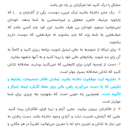
مشکل را درک کنید اما تمرکزتان بر راه‌ حل باشد.
5-
یک مدیر داشته باشید (یک مربی، دوست، یکی از آشنایان و …) که
بازخورد مرتبط، خاص، معقول و غیراحساسی به شما بدهد. خودتان
نمی‌توانید درمورد خودتان بی طرف باشید. این فرد باید کسی باشد که
حرف‌هایی به شما بزند که باید بشنوید نه حرف‌هایی که دوست دارید
بشنوید.
6-
برای اینکه از متوسط به عالی تبدیل شوید، برنامه ریزی کنید و کاملاً به
آن پای بند شوید. رفتارهای عالی خود را پیدا کنید و به آنها متعهد بمانید.
7-
دست از توجیه کردن برای کارهایی که نمی‌کنید بردارید. صادقانه تلاش
کنید که تلاش صادقانه بسیار موثر است.
8-
دفترچه ثبت موفقیت داشته باشید. نوشتن افکار، تصمیمات، رفتارها و
نتایجی که به دست می‌آورید راهی عالی برای حفظ نگرش، ایجاد تمرکز و
انگیزه است.
همچنین راه خوبی است که بفهمید چه چیزی برای شما
موثرتر است.
9-
از افکارتان بیرون بیایید. جایی آرام و زیبا فرای افکارتان پیدا کنید.
جایی که آرامش، امنیت، لذت و آزادی وجود داشته باشد. دست یافتن به
این نیاز به تلاش و تمرین دارد اما با تمرین می‌توانید تقریباً در هر مکانی و