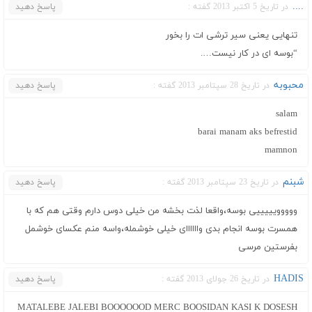
....
در تاریخ 5 اکتبر 2013 گفته :
پاسخ دهید
تنهایی یعنی سیر ترشی ات را بخور
“بوسه ای در کار نیست….
محبوبه
در تاریخ 28 سپتامبر 2013 گفته :
پاسخ دهید
salam
barai manam aks befrestid
mamnon
شبنم
در تاریخ 23 سپتامبر 2013 گفته :
پاسخ دهید
ووووویییییی بوسه،واقعا لذت بخشه من خیلی دوس دارم وقتی هم که با
همسرت بوسه انجام بدی واااااای خیلی خوشمله،واسه منم عکسای خوشمل
بفرستین مرسی
HADIS
در تاریخ 26 جولای 2013 گفته :
پاسخ دهید
MATALEBE JALEBI BOOOOOOD MERC BOOSIDAN KASI K DOSESH