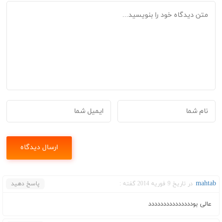
mahtab
در تاریخ 9 فوریه 2014 گفته :
پاسخ دهید
عالی بوددددددددددددددد