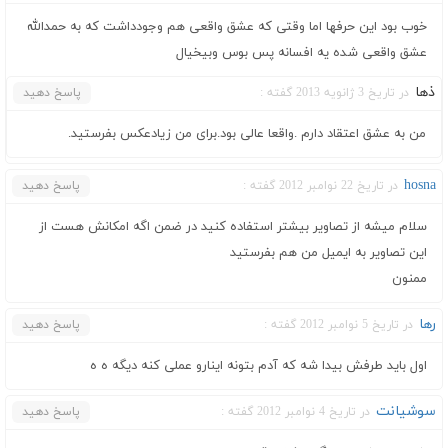
خوب بود این حرفها اما وقتی که عشق واقعی هم وجودداشت که به حمدالله
عشق واقعی شده یه افسانه پس بوس وبیخیال
ذها
در تاریخ 3 ژانویه 2013 گفته :
پاسخ دهید
من به عشق اعتقاد دارم .واقعا عالی بود.برای من زیادعکس بفرستید.
hosna
در تاریخ 22 نوامبر 2012 گفته :
پاسخ دهید
سلام میشه از تصاویر بیشتر استفاده کنید در ضمن اگه امکانش هست از
این تصاویر به ایمیل من هم بفرستید
ممنون
رها
در تاریخ 5 نوامبر 2012 گفته :
پاسخ دهید
اول باید طرفش بیدا شه که آدم بتونه اینارو عملی کنه دیگه ه ه
سوشیانت
در تاریخ 4 نوامبر 2012 گفته :
پاسخ دهید