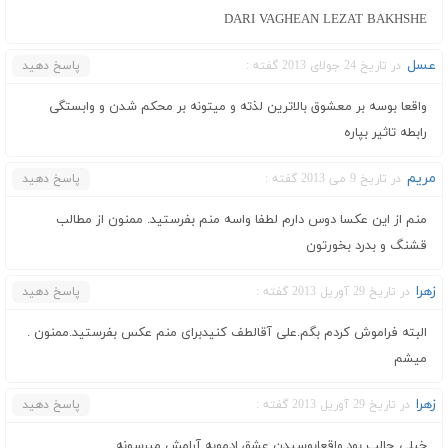
DARI VAGHEAN LEZAT BAKHSHE
عسل
در تاریخ 24 جولای 2013 گفته :
پاسخ دهید
واقعا بوسه بر معشوق بالاترین لذته و میتونه بر محکم شدن و وابستگی
رابطه تاثیر بپاره
مریم
در تاریخ 9 می 2013 گفته :
پاسخ دهید
منم از این عکسا دوس دارم لطفا واسه منم بفرستید. ممنون از مطالب
قشنگ و بدرد بخورتون
زهرا
در تاریخ 29 آوریل 2013 گفته :
پاسخ دهید
البته فراموش کردم بگم.علی آقالطف کنیدبرای منم عکس بفرستید.ممنون .
میشم
زهرا
در تاریخ 29 آوریل 2013 گفته :
پاسخ دهید
خیلی جالب بود.واقعابوسیدن عشق ادموبه آرامش میرسونه….