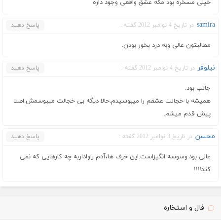
خیلی مسخره بود مگه عشق واقعی وجود داره
samira
در تاریخ 4 نوامبر 2012 گفته :
پاسخ دهید
مطالبتون عالی وبه درد بخور بودن.
نیلوفر
در تاریخ 4 نوامبر 2012 گفته :
پاسخ دهید
جالب بود.
همیشه با خجالت عشقم را میبوسیدم.حالا دیگه بی خجالت میبوسمش.اصلا
پیش قدم میشم.
محسن
در تاریخ 3 نوامبر 2012 گفته :
پاسخ دهید
عالی بود.وسوسه انگیزاست.این حرف ها،آدم راواداربه چه کارهایی که نمی
کند!!!!
فال و استخاره