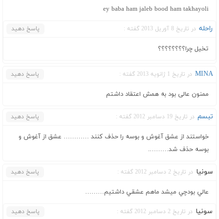
ey baba ham jaleb bood ham takhayoli
راحله
در تاریخ 8 آوریل 2013 گفته :
پاسخ دهید
تخیل چرا؟؟؟؟؟؟؟؟
MINA
در تاریخ 1 ژانویه 2013 گفته :
پاسخ دهید
ممنون عالی بود به همش اعتقاد داشتم
تبسم
در تاریخ 19 دسامبر 2012 گفته :
پاسخ دهید
خواستند از عشق آغوش و بوسه را حذف کنند ………… عشق از آغوش و
بوسه حذف شد……….
سونيا
در تاریخ 2 دسامبر 2012 گفته :
پاسخ دهید
عالي بودچي ميشد ماهم عشقي داشتيم………
سونيا
در تاریخ 2 دسامبر 2012 گفته :
پاسخ دهید