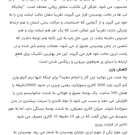
محسوب می شود. مایکل کی مکناب، مشاور روانی معتقد است: “زمانیکه
لب ها در حالت بوسیدن قرار می گیرند، تقریباً دهان حالت لبخند زدن را به
خود می گیرد، و از آنجایی که احساسات و حرکات بدنی انسان با هم ارتباط
نزدیکی دارند، تقریباً غیر ممکن است که یک نفر هم لبخند بزند و هم
استرس داشته باشد. در عین حال باید به این نکته هم توجه داشت که
تنفس در زمان بوسیدن عمیق تر می شود، عضلات چشم شل شده و در
راحت ترین حالت خود قرار می گیرند. این امر بهترین تکنیک برای قطع
ارتباط با دنیای پر هیاهوی بیرونی و ریلکس شدن است.
کاهش وزن
چه مدت می توانید این کار را انجام دهید؟ برای اینکه تنها نیم کیلو وزن
کم کنید باید 3000 کالری بسوزانید، یعنی چیزی در حدود 30000دقیقه یا
همان 500 ساعت. یک بوسه عمیق و طولانی به شدت متابولیسم بدن را
افزایش می دهد و سبب می شود تا مواد قندی با سرعت بیشتری در بدن
سوزانده شوند. میزان کالری مصرفی، به شدت بوسه بستگی دارد، اما به طور
متوسط می توان گفت که در هر 10 دقیقه 10 کالری مصرف می شود.
تاخیر در فرایند پیری
این مورد یکی از مهم ترین مزایای بوسیدن به شمار می رود. بوسیدن به