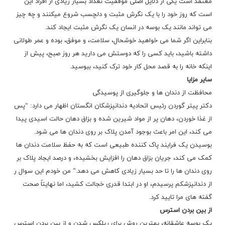
معتقد است یکی از دلایل اصلی موفقیت تعداد بسیار زیادی از افراد این
است که روز خود را با یک نگرش مثبت و دلچسب شروع میکنند و چه چیز
می تواند مانند یک بوسه در انسان یک نگرش مثبت ایجاد کند.
بنابراین اگر شما می خواهید خوشحال، سلامت، و موفق، بوده و عمر طولانی
داشته باشید، باید کسی را که دوستش می دارید هر روز صبح، پیش از
اینکه خانه را به قصد محل کار خود ترک کنید، ببوسید.
سایر مزایا
محافظت از دندان ها و جلوگیری از پوسیدگی
دکتر پیتر گوردن رئیس اتحادیه دندانپزشکان انگستان اظهار می دارد: “پس
از غذا خوردن، دهان پر از مواد شیرین شده و بزاق دهان حالت اسیدی پیدا
می کند، این امر باعث بوجود آمدن پلاک بر روی دندان ها می شود.
بوسیدن یک فرایند پاک کننده طبیعی است که به حفظ سلامت دندان ها
کمک می کند، جریان بزاق دهان را افزایش بخشیده، و درصد ایجاد پلاک بر
روی دندان ها را تا حد بسیار زیادی کاهش می دهد.” من خودم این سوال ر
از دندانپزشکم پرسیدم، او در ابتدا قدری خجالت کشید، اما نهایتاً صحت
گفته های مرا تایید کرد.
از بین بردن استرس
یک بوسه عاشقانه، بهترین روش برای ریلکس شدن و از بین بردن استرس