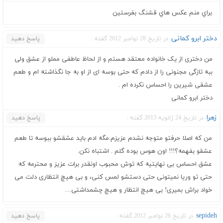
براي منم عكس هاي قشنگ بفرستين
دختر ابرو کمانی
در تاریخ 28 نوامبر 2012 گفته :
پاسخ دهید
من دختری از یک خانواده معتقد هستم و از لحاظ عاطفی مملو از عشق ولی
ببه تازگی مجنونی را از دادم که حتی بوسه ای از او به جا نگذاشته ام و طعم
عشقی شیرین را احساس نکرده ام .
دختر ابرو کمانی
زهرا
در تاریخ 24 ژانویه 2013 گفته :
پاسخ دهید
من که اصلا حرفتو متوجه نشدم عزیزم.مگه ادم باید عشقشو ببوسه تا طعم
عشقو بفهمه؟!!! اون هوس بوده گلم . اشتباه نکن.
عشق احساس بی نهایتیه که توش محبوب اونقدر برات عزیز و محترمه که
حتی تو وریا نمیتونی حتی دستشو لمس کنی، و بی هیچ انتظاری دلت می
خواد براش بمیری! بی هیچ انتظار و هیچ چشمداشتی…
sepideh
در تاریخ 26 نوامبر 2012 گفته :
پاسخ دهید