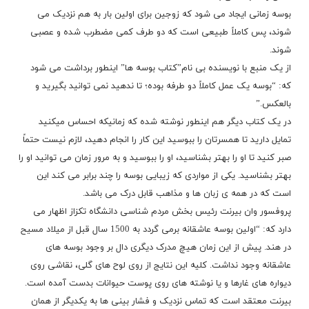
بوسه زمانی ایجاد می شود که زوجین برای اولین بار به هم نزدیک می
شوند، پس کاملاً طبیعی است که دو طرف کمی مضطرب شده و عصبی
شوند.
از یک منبع با نویسنده بی نام”کتاب بوسه ها” اینطور برداشت می شود
که: “بوسه یک عمل کاملاً دو طرفه بوده؛ تا ندهید نمی توانید بگیرید و
بالعکس.”
در یک کتاب دیگر هم اینطور نوشته شده که زمانیکه احساس میکنید
تمایل دارید تا همسرتان را ببوسید این کار را انجام دهید، لازم نیست حتماً
صبر کنید تا او را بهتر بشناسید، او را ببوسید و به مرور زمان می توانید او را
بهتر بشناسید. یکی از مواردی که زیبایی بوسه را چند برابر می کند این
است که در همه ی زبان ها و مذاهب قابل درک می باشد.
پروفسور وان بیرنت رئیس بخش مردم شناسی دانشگاه تکزاز اظهار می
دارد که: “اولین بوسه عاشقانه برمی گردد به 1500 سال قبل از میلاد مسیح
در هند. پیش از این زمان هیچ مدرک دیگری دال بر وجود بوسه های
عاشقانه وجود نداشت. کلیه این نتایج از روی لوح های گلی، نقاشی روی
دیواره های غارها و یا نوشته های روی پوست حیوانات بدست آمده است.
بیرنت معتقد است که تماس نزدیک و فشار بینی ها به یکدیگر از همان