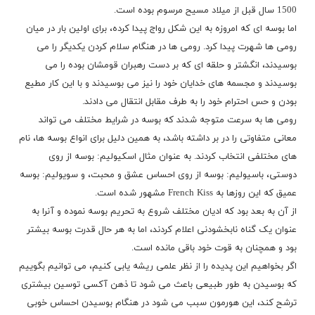
1500 سال قبل از میلاد مسیح مرسوم بوده است.
اما بوسه ای که امروزه به این شکل رواج پیدا کرده، برای اولین بار در میان
رومی ها شهرت پیدا کرد. رومی ها در هنگام سلام کردن یکدیگر را می
بوسیدند، انگشتر و حلقه ای که بر دست رهبران قومشان بوده را می
بوسیدند و مجسمه های خدایان خود را نیز می بوسیدند و با این کار مطیع
بودن و حس احترام خود را به طرف مقابل انتقال می دادند.
رومی ها به سرعت متوجه شدند که بوسه در شرایط مختلف می تواند
معانی متفاوتی را در بر داشته باشد، به همین دلیل برای انواع بوسه ها، نام
های مختلفی انتخاب کردند. به عنوان مثال اسکیولیم: بوسه از روی
دوستی، باسیولیم: بوسه از روی احساس عشق و محبت، و سویولیم: بوسه
عمیق که این روزها به French Kiss مشهور شده است.
از آن به بعد بود که ادیان مختلف شروع به تحریم بوسه نموده و آنرا به
عنوان یک گناه نابخشودنی اعلام کردند، اما به هر حال قدرت بوسه بیشتر
بود و همچنان به قوت خود باقی مانده است.
اگر بخواهیم این پدیده را از نظر علمی ریشه یابی کنیم، می توانیم بگوییم
که بوسیدن به طور طبیعی باعث می شود تا ذهن آکسی توسین بیشتری
ترشح کند، این هورمون سبب می شود در هنگام بوسیدن احساس خوبی