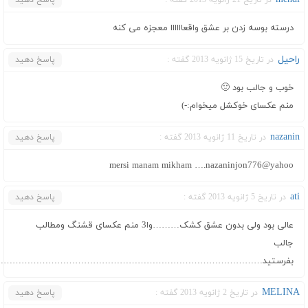
در تاریخ 21 ژانویه 2013 گفته :
پاسخ دهید
درسته بوسه زدن بر عشق واقعاااااا معجزه می کنه
راحیل
در تاریخ 15 ژانویه 2013 گفته :
پاسخ دهید
خوب و جالب بود 🙂
منم عكسای خوكشل میخوام:-)
nazanin
در تاریخ 11 ژانویه 2013 گفته :
پاسخ دهید
mersi manam mikham ….nazaninjon776@yahoo
ati
در تاریخ 5 ژانویه 2013 گفته :
پاسخ دهید
عالی بود ولی بدون عشق کشک………وا3 منم عکسای قشنگ ومطالب
جالب
بفرستید……………………………………………………………………………
MELINA
در تاریخ 2 ژانویه 2013 گفته :
پاسخ دهید