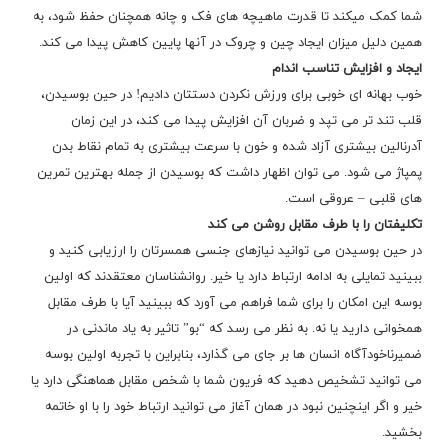
شما کمک میکند تا قدرت ماهیچه های فک و چانه همچنان حفظ شود، به
همین دلیل میزان ایجاد چین و چروک در آنها پایین کاهش پیدا می کند.
ایجاد و افزایش تناسب اندام
خوب بهانه ای خوبی برای ورزش نکردن دستتان دادیم! در حین بوسیدن،
قلب تند تر می تپد و ضربان آن افزایش پیدا می کند، در این زمان
آدرنالین بیشتری آزاد شده و خون با سرعت بیشتری به تمام نقاط بدن
پمپاژ می شود. می توان اظهار داشت که بوسیدن از جمله بهترین تمرین
های قلبی – عروقی است.
تکلیفتان را با طرف مقابل روشن می کند
در حین بوسیدن می توانید نیازهای جنسی همسرتان را ارزیابی کنید و
ببینید تمایلی به ادامه ارتباط دارد یا خیر. روانشناسان معتقدند که اولین
بوسه این امکان را برای شما فراهم می آورد که ببینید آیا با طرف مقابل
همخوانی دارید یا نه. به نظر می رسد که “بو” تاثیر به یاد ماندنی در
ضمیرناخودآگاه انسان ها بر جای می گذارد، بنابراین با تجربه اولین بوسه
می توانید تشخیص دهید که فریون شما با شخص مقابل هماهنگی دارد یا
خیر و اگر اینچنین نبود در همان آغاز می توانید ارتباط خود را با او خاتمه
بخشید.