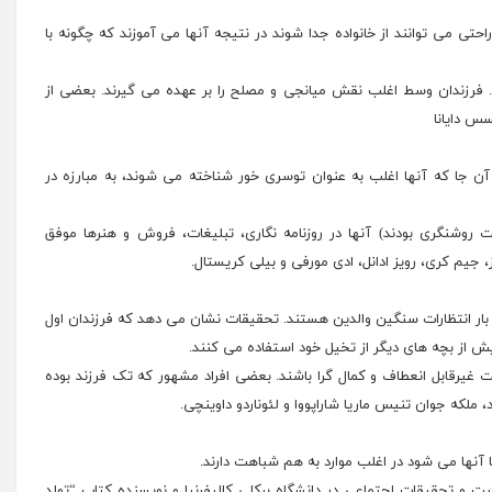
احتی می توانند از خانواده جدا شوند در نتیجه آنها می آموزند که چگونه با
ند. فرزندان وسط اغلب نقش میانجی و مصلح را بر عهده می گیرند. بعضی از
س دایانا
 آن جا که آنها اغلب به عنوان توسری خور شناخته می شوند، به مبارزه در
 روشنگری بودند) آنها در روزنامه نگاری، تبلیغات، فروش و هنرها موفق
، جیم کری، رویز ادانل، ادی مورفی و بیلی کریستال.
ر بار انتظارات سنگین والدین هستند. تحقیقات نشان می دهد که فرزندان اول
یش از بچه های دیگر از تخیل خود استفاده می کنند.
ست غیرقابل انعطاف و کمال گرا باشند. بعضی افراد مشهور که تک فرزند بوده
د، ملکه جوان تنیس ماریا شاراپووا و لئوناردو داوینچی.
ا آنها می شود در اغلب موارد به هم شباهت دارند.
و تحقیقات اجتماعی در دانشگاه برکلی کالیفرنیا و نویسنده کتاب “تولد