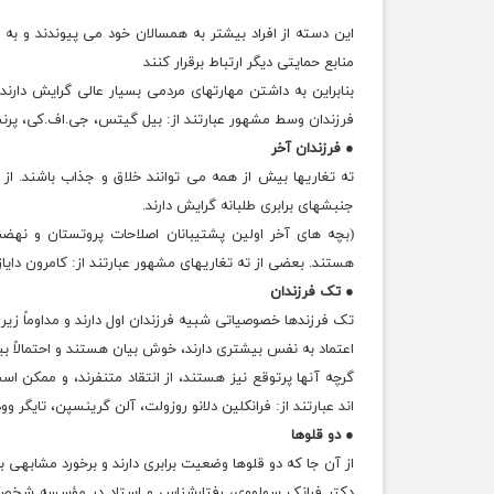
این دسته از افراد بیشتر به همسالان خود می پیوندند و به ر
منابع حمایتی دیگر ارتباط برقرار کنند
بنابراین به داشتن مهارتهای مردمی بسیار عالی گرایش دار
فرزندان وسط مشهور عبارتند از: بیل گیتس، جی.اف.کی، پرنس
● فرزندان آخر
ته تغاریها بیش از همه می توانند خلاق و جذاب باشند. از
جنبشهای برابری طلبانه گرایش دارند.
(بچه های آخر اولین پشتیبانان اصلاحات پروتستان و نهضت
هستند. بعضی از ته تغاریهای مشهور عبارتند از: کامرون دایاز
● تک فرزندان
تک فرزندها خصوصیاتی شبیه فرزندان اول دارند و مداوماً زی
اعتماد به نفس بیشتری دارند، خوش بیان هستند و احتمالاً ب
گرچه آنها پرتوقع نیز هستند، از انتقاد متنفرند، و ممکن ا
اند عبارتند از: فرانکلین دلانو روزولت، آلن گرینسپن، تایگر وو
● دو قلوها
از آن جا که دو قلوها وضعیت برابری دارند و برخورد مشابهی ب
دکتر فرانک سولووی، رفتارشناس و استاد در مؤسسه شخصیت 