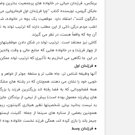
برعکس، فرزندان میانی در خانواده های پرجمعیت بدترین وضع ر
مایکل گروس، نویسنده کتاب “چرا فرزندان اول فرمانروایی می
دگرگون کنند”، اعتقاد دارد: موقعیت یک بچه در خانواده، 
اغلب مردم درکی ذاتی از این مطلب دارند که ترتیب تولد به نح
آن چه که واقعاً هست، در نظر می گیرند.
کانلی نیز معتقد است: ترتیب تولد در شکل دادن موفقیتهای 
از چهار فرزند) و در خانواده هایی که منابع مالی و وقت والدی
در این جا نگاهی می اندازیم به تأثیری که ترتیب تولد ممک
● فرزندان اول
آنها وظیفه شناس تر، جاه طلب تر و سلطه جوتر از خواهر و بر
خوبی خود را نشان می دهند، همچنان که در رشته های مشک
همه فضانوردانی که به فضا رفته اند بزرگترین فرزند یا بزرگ
های پرفرزند معمول بوده است) بیش از نیمی از برندگان جایزه ن
بد نیست بدانید برخی شخصیتها نظیر هیلاری کلینتون، ریچا
همچنین بعضی از ستاره های سینما از جمله: کلینت ایستوو
جیمز باند را بازی کرده اند، همگی فرزند نخست خانواده بوده ان
● فرزندان وسط