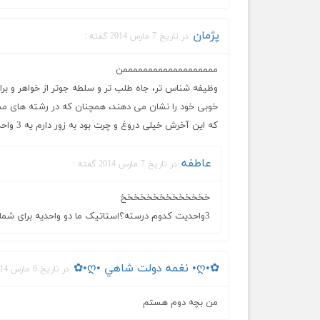
پژمان
در تاریخ 7 مارس 2014 گفته :
مممممممممممممممممممن
وظیفه شناس تر، جاه طلب تر و سلطه جوتر از خواهر و براد
خوبی خود را نشان می دهند، همچنان که در رشته های 
که این آخرش خیلی دروغ و چرت بود به زور دارم یه 3 واحدی پاس میکنم.
عاطفه
در تاریخ 7 مارس 2014 گفته :
خخخخخخخخخخخخخخ
3واحدیت کدوم درسته؟استاتیک ما دو واحدیه برای شما چند واحدیه؟
✿•ღ• نغمه دولت شاهي •ღ•✿
در تاریخ 6 مارس 2014 گفته :
من بچه دوم هستم