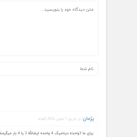
پژمان
در تاریخ 7 مارس 2014 گفته :
برای ما 3واحده دینامیک 4 واحده ایشالله 3 یا 4 بار میگرمشون بالاخره استاده یا ازم خسته میشه یا دلش میسوزه پاسم میکنه