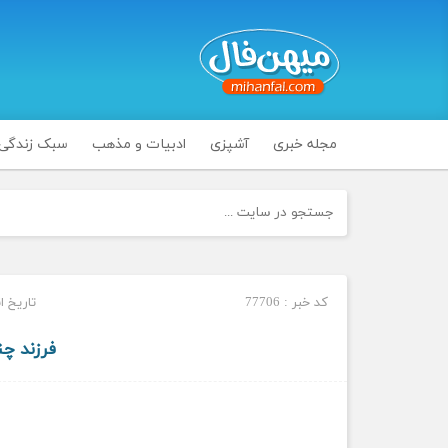
مجله خبری
آشپزی
ادبیات و مذهب
سبک زندگی
کد خبر : 77706
تاریخ انتشار
فرزند چن