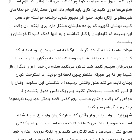
تیر:
شما امروز سود خواهید کرد! چراکه شما می‌دانید زمانی که لازم است از
شلوغی‌ها دوری کنید چه کاری باید انجام داد. امروز همکارانتان خواسته‌های
غیرمعقولی ازتان دارند. حتی اگر مجبور شدید برخلاف خواسته خود عمل
کنید، بهشان نگویید که برنامه هایشان مشکل دارد. برای اینکه الان وقت
این رسیده که کارهایتان را کنار گذاشته و به آنها کمک کنید تا خودشان را
بشناسند.
مرداد:
ماه به نشانه آینده نگر شما بازگشته است و بدون توجه به اینکه
کارتان درست است یا نه، شما وسوسه شده‌اید که دیگران را در احساسات
درونی‌تان سهیم کنید. شما تلاش می‌کنید سفره دل خود را برای دیگران باز
کنید! چرا که بی صبرانه منتظر چنین لحظه‌ای بودید. اما استراحت کردن
بهتان ثابت می‌کند هنوز وقتش نرسیده! با شکستن این سکوت اوضاع را
از اینی که هست پییچده‌تر نکنید. پس یک نفس عمیق بکشید و تا
موقعی که وقت و مکان مناسب برای گفتن قصه زندگی خود پیدا نکرده‌اید!
چند روز دیگر هم صبر کنید.
شهریور:
از اواخر پاییز و از وقتی که سیاره کیوان وارد برج سنبله شده
است، خصوصیات اخلاقی شما نیز ثابت مانده است. حالا بهرام واکنشی
سریع نشان می‌دهد و شما تلاش می‌کنید برای اینکه دررویه رفتاری خود
تغییراتی بدهید خیلی تند و سریع عکس العمل نشان دهید. اما این کار را