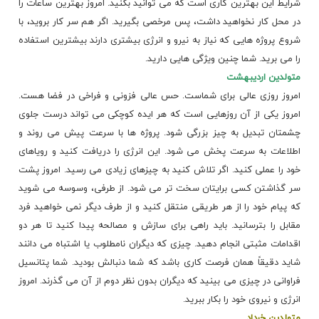
شرایط این بهترین کاری است که می توانید بکنید. امروز بهترین ساعات را
در محل کار نخواهید داشت، پس مرخصی بگیرید. اگر هم سر کار بروید، با
شروع پروژه هایی که نیاز به نیرو و انرژی بیشتری دارند بیشترین استفاده
را می برید. شما چنین ویژگی هایی دارید.
متولدین اردیبهشت
امروز روزی عالی برای شماست. حس عالی فزونی و فراخی در فضا هست.
امروز یکی از آن روزهایی است که هر ایده کوچکی می تواند درست جلوی
چشمتان تبدیل به چیز بزرگی شود. پروژه ها با سرعت پیش می روند و
اطلاعات به سرعت پخش می شود. این
انرژی
را دریافت کنید و رویاهای
خود را عملی کنید. اگر تلاش کنید به چیزهای زیادی می رسید. امروز پشت
سر گذاشتن کسی برایتان سخت تر می شود. از طرفی، وسوسه می شوید
که پیام خود را از هر طریقی منتقل کنید و از طرف دیگر نمی خواهید فرد
مقابل را بترسانید. باید راهی برای سازش و مصالحه پیدا کنید تا هر دو
اقدامات مثبتی انجام دهید. چیزی که دیگران نامطلوب یا اشتباه می دانند
شاید دقیقاً همان فرصت کاری باشد که شما دنبالش بودید. شما پتانسیل
فراوانی در چیزی می بینید که دیگران بدون نظر دوم از آن می گذرند. امروز
انرژی و نیروی خود را بکار ببرید.
متولدین خرداد