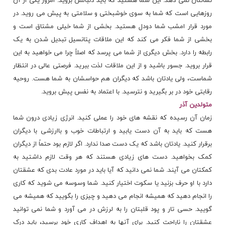
نشانتان نمی دهد. این شما هستید که باید دنبالش بروید. امروز یکی از آن
روزهایی است که شما به سوی خوشبختی و سلامتی به پیش می روید. در
مورد قرار امشب شما دودل هستید. بخشی از شما خیلی مشتاق است و
بخشی از شما فکر می کند که این
ملاقات
پتانسیل تبدیل شدن به یک
رابطه را دارد. بخش دیگری از شما می پرسد که اصلاً چرا می خواهید به این
قرار بروید. جسور باشید و از این ملاقات لذت ببرید. فرصتی عالی در انتظار
شماست، ولی یادتان باشد که دیگران هم حواسشان به شما هست. روحیه
رقابتی خود در بر بگیرید و نترسید. با اعتماد به نفس پیش بروید.
متولدین آذر
زمان آن رسیده که نقشه های خود را عملی کنید. انرژی زیادی درون شما
هست که باید به آن دست یابید و ارتباطات خوب و باارزشی با دیگران
برقرار کنید. یادتان باشد که یک دست صدا ندارد. اگر لازم بود حتماً از دیگران
کمک بخواهید. دست های زیادی هستند که هر وقت لازم داشتید به
کمکتان می آیند. شما نمی دانید که آیا باید در مورد عادت بدی که عشقتان
دارد با او
حرف
بزنید یا سکوت اختیار کنید. شما وسوسه می شوید که کاری
را انجام دهید که همیشه انجام می دهید و چیزی را بگویید که همیشه می
گویید. حسی تار و پود قلبتان را به لرزش در می آورد و شما نمی توانید
عشقتان را ناراحت کنید. برای آنها به اهداف کاری خود برسید، باید درک