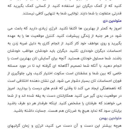
کنید که از کمک دیگران نیز استفاده کنید. از کسانی کمک بگیرید که
قدرتی متفاوت با شما دارند. توانایی شما به تنهایی کافی نیستند.
متولدین دی
امروز به کمتر از بهترین ها اکتفا نکنید. انرژی زیادی دارید که باعث می
شود در هر جنبه از زندگی پیشرفت کنید. کنترل موقعیت ها را به عهده
بگیرید و روی عواطف خود کار کنید. از انجام کاری به دلیل ضربه زدن به
احساسات دیگران خودداری نکنید. دیگران باید خودشان مواظب خودشان
باشند. شما مسئول خودتان هستید. آنچه برای آسایش تان بهترین است را
انجام دهید. با آنکه شما تصمیم آگاهانه ای گرفته اید تا در مورد مسئله
خاصی که بین شما و عشقتان است سکوت اختیار کنید، ولی جلوگیری از
فوران احساسات تان بسیار دشوار می شود. این نشان دهنده اختلافی است
که ناهماهنگی ایجاد می کند تا وقتی که قدم های درست را بردارید. امروز
در موقعیت بدی گیر می کنید. همکارانتان دست به یقه شده اند و از شما
می خواهند که طرفتان را مشخص کنید. اینکه طرفدار هر دو طرف باشید
برایتان سود که ندارد هیچ به ضررتان هم هست. جسارت داشته باشید.
متولدین بهمن
هرچه بیشتر این دست و آن دست می کنید، انرژی و زمان گرانبهای