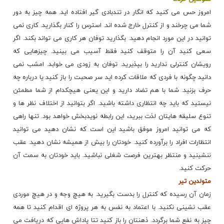
امروز حس می کنید که انگار در تندبادی گیر افتاده اید. همه چیز به دور
شما می چرخند و از کنترل خارج شده اند. استرس را کنار بگذارید. کاری نمی
توانید در این مورد انجام دهید. بگذارید توفان هر کاری می تواند بکند. اگر
سعی کنید آن را متوقف کنید فقط آسیب می بینید. چیزهایی که
رویشان کنترلی ندارید را بپذیرید. توفان به زودی می خوابد. امشب نمی
دانید چگونه با فردی که ملاقات کرده اید سر صحبت را باز کنید یا درباره چه
حرف بزنید. شما با هم تضاد دارید و این یعنی هیچکدام از شما مطمئن
نیستید که باید چه انتظاری داشته باشید. اگر بتوانید از اختلاف نظر ها و
تنوع سلیقه هایتان لذت ببرید، این رابطه نویدبخش خواهد بود. تنها راهی
که می توانید امروز موفق باشید این است که نشان دهید می توانید
انتظارات افراد را برآورده کنید. خودتان را بیش از همیشه نشان دهید. عقب
ننشینید و منتظر بهترین فرصت شغلی نباشید. باید خودتان به سمت آن
حرکت کنید.
متولدین تیر
زمان آن رسیده که کنترل را بدست بگیرید. به هیچ وجه و در هیچ موردی
عقب نشینی نکنید. با اعتماد به نفس به هر پروژه ای اقدام کنید تا همه
چیز به نفع شما برگردد. ذهنتان را باز کنید تتا پاداش هایی که دریافت می