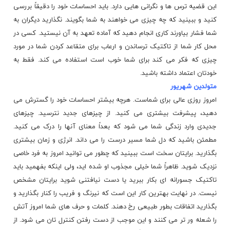
این قضیه ترس ها و نگرانی هایی دارد. باید احساسات خود را دقیقاً بررسی
کنید و ببینید که چه چیزی می خواهند به شما بگویند. نگذارید دیگران به
شما فشار بیاورند کاری انجام دهید که آماده تعهد به آن نیستید. کسی در
محل کار شما از تاکتیک ترساندن و ارعاب برای متقاعد کردن شما در مورد
چیزی که فکر می کند برای شما خوب است استفاده می کند. فقط به
خودتان اعتماد داشته باشید.
متولدین شهریور
امروز روزی عالی برای شماست. هرچه بیشتر احساسات خود را گسترش می
دهید، پیشرفت بیشتری می کنید. از چیزهای جدید نترسید. چیزهای
جدیدی وارد زندگی شما می شود که بعداً معنای آنها را درک می کنید.
مطمئن باشید که دل شما مسیر درست را می داند. انرژی و زمان بیشتری
بگذارید. برایتان سخت است ببینید که چطور می توانید امروز به فرد خاصی
نزدیک شوید. ظاهراً شما خیلی مجذوب او شده اید، ولی اینکه بفهمید باید
تاکتیک
جسورانه
ای بکار ببرید یا دست نیافتنی شوید برایتان مشخص
نیست. در نهایت بهترین کار این است که نیرنگ و فریب را کنار بگذارید و
بگذارید اتفاقات بطور طبیعی رخ دهند. کلمات و حرف های شما امروز آتش
را شعله ور تر می کنند و این موجب از دست رفتن کنترل تان می شود. از