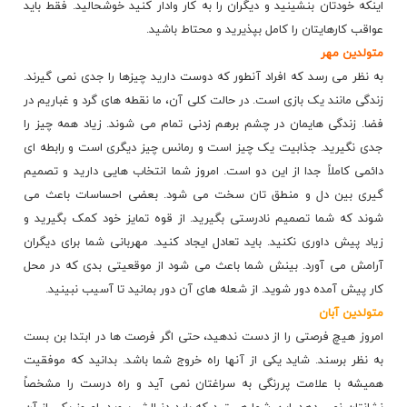
اینکه خودتان بنشینید و دیگران را به کار وادار کنید خوشحالید. فقط باید
عواقب کارهایتان را کامل بپذیرید و محتاط باشید.
متولدین مهر
به نظر می رسد که افراد آنطور که دوست دارید چیزها را جدی نمی گیرند.
زندگی مانند یک بازی است. در حالت کلی آن، ما نقطه های گرد و غباریم در
فضا. زندگی هایمان در چشم برهم زدنی تمام می شوند. زیاد همه چیز را
جدی نگیرید. جذابیت یک چیز است و رمانس چیز دیگری است و رابطه ای
دائمی کاملاً جدا از این دو است. امروز شما انتخاب هایی دارید و تصمیم
گیری بین دل و منطق تان سخت می شود. بعضی احساسات باعث می
شوند که شما تصمیم نادرستی بگیرید. از قوه تمایز خود کمک بگیرید و
زیاد پیش داوری نکنید. باید تعادل ایجاد کنید. مهربانی شما برای دیگران
آرامش می آورد. بینش شما باعث می شود از موقعیتی بدی که در محل
کار پیش آمده دور شوید. از شعله های آن دور بمانید تا آسیب نبینید.
متولدین آبان
امروز هیچ فرصتی را از دست ندهید، حتی اگر فرصت ها در ابتدا بن بست
به نظر برسند. شاید یکی از آنها راه خروج شما باشد. بدانید که موفقیت
همیشه با علامت پررنگی به سراغتان نمی آید و راه درست را مشخصاً