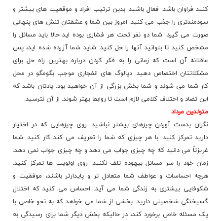
کنید فراوان باشد. فعال باشید. بدین ترتیب افراد و موقعیت های
بیشتر
و
سودمندتری را جذب می کنید. امروز بین شما و عشقتان تنش های پنهانی
صورت می گیرد. شما دو نفر تحت هر فشاری بوده اید حالا باید مسائل را
مشخص کنید تا بتوانید آنها را حل کنید. شاید شما آزرده شده اید، پس
عاقلانه آن است که زمانی را به فکر کردن درباره بهترین راه حل برای
مشکلاتتان اختصاص دهید. دیالوگ های انفجاری موجب بگومگو در محل
کار شما می شوند و شما بخش بزرگی از آن خواهید بود. یادتان باشد که
این تضاد و اختلاف کلامی لازم است تا روابط بهتر شوند. از آن نترسید.
متولدین مرداد
نگران بدست آوردن چیزهای بیشتر نباشید. روی چیزهایی که در اختیار
دارید تمرکز کنید. با هر چیزی که شما را تعریف می کند کار کنید. شما
غریزتاً می دانید که چه چیزی جواب می دهد و چه چیزی جواب نمی دهد.
زمان خود را سر مسائل بیهوده تلف نکنید. روی اولویت ها تمرکز کنید.
هرچه احساسات و عواطف شما متعادل تر و پایدارتر باشند، موفقیت و
شکوفایی بیشتری به زندگی شما می آید. احساس می کنید که اختلال
گسیختگی شخصیتی دارید. بخشی از شما می خواهد که به نحو خاصی با
یک مسئله خاص برخورد کند، در حالیکه بخش دیگر شما برای رسیدگی به