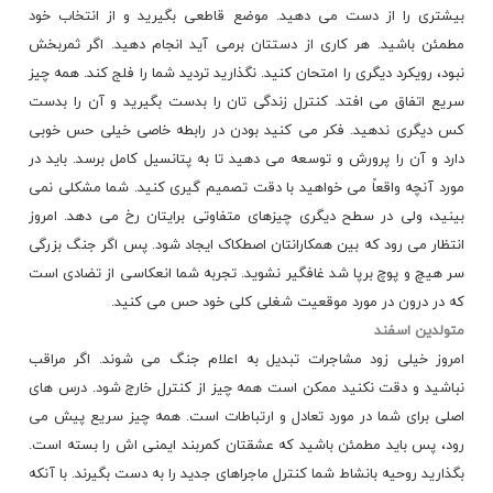
بیشتری را از دست می دهید. موضع قاطعی بگیرید و از انتخاب خود
مطمئن باشید. هر کاری از
دستتان
برمی آید انجام دهید. اگر ثمربخش
نبود، رویکرد دیگری را امتحان کنید. نگذارید تردید شما را فلج کند. همه چیز
سریع اتفاق می افتد. کنترل زندگی تان را بدست بگیرید و آن را بدست
کس دیگری ندهید. فکر می کنید بودن در رابطه خاصی خیلی حس خوبی
دارد و آن را پرورش و توسعه می دهید تا به پتانسیل کامل برسد. باید در
مورد آنچه واقعاً می خواهید با دقت تصمیم گیری کنید. شما مشکلی نمی
بینید، ولی در سطح دیگری چیزهای متفاوتی برایتان رخ می دهد. امروز
انتظار می رود که بین همکارانتان اصطکاک ایجاد شود. پس اگر جنگ بزرگی
سر هیچ و پوچ برپا شد غافگیر نشوید. تجربه شما انعکاسی از تضادی است
که در درون در مورد موقعیت شغلی کلی خود حس می کنید.
متولدین اسفند
امروز خیلی زود مشاجرات تبدیل به اعلام جنگ می شوند. اگر مراقب
نباشید و دقت نکنید ممکن است همه چیز از کنترل خارج شود. درس های
اصلی برای شما در مورد تعادل و
ارتباطات
است. همه چیز سریع پیش می
رود، پس باید مطمئن باشید که عشقتان کمربند ایمنی اش را بسته است.
بگذارید روحیه بانشاط شما کنترل ماجراهای جدید را به دست بگیرند. با آنکه