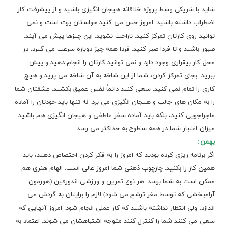
شاید با شریکی وسط پروژه خلاقانه هیجان انگیزی باشید و از پیشرفت کار
اضطراب داشته باشید. امروز حس می کنید حواستان پرت است و نمی
توانید روی کارتان تمرکز کنید. ناراحت نشوید. این چیزها پیش می آیند.
صبور باشید و تا فردا صبر کنید. فردا همه چیز دوباره سرعت می گیرد. در
محل کار بیقراری وجود دارد و نمی توانید کارتان را انجام دهید و پیش
ببرید. بجای تمرکز کردن، شما از این شاخه به آن شاخه می پرید و هیچ
کاری را تمام نمی کنید. سعی کنید دائماً نفس عمیق بکشید. عشقتان شما
را به مکان های جالب و هیجان انگیزی می برد. نه تنها باید خودتان را آماده
ماجراجویی کنید، بلکه باید آماده سفر عاطفی و هیجان انگیزی هم باشید.
میزان اعتبار شما در همه سطوح به حداکثر می رسد.
بهمن:
اگر برنامه ریزی کرده بودید که امروز را به فکر کردن اختصاص دهید، باید
همین کار را بکنید.
چارچوب
ذهنی شما امروز عالی است. الهام هنری هم
ممکن است به شما برسد. هر نوع تمرین و ورزشی اندورفین (هورمون
آرامبخشی که توسط مغز ترشح می شود) لازم را برایتان به گردش می
اندازد. ولی انتظار نداشته باشید که کار عملی انجام شود. امروز آنهایی که
سعی می کنند شما را کنترل کنند متوجه اشتباهشان می شوند. اعتماد به