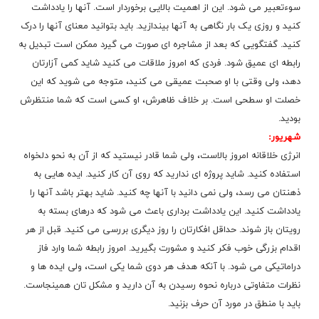
سوءتعبیر می شود. این از اهمیت بالایی برخوردار است. آنها را یادداشت
کنید و روزی یک بار نگاهی به آنها بیندازید. باید بتوانید معنای آنها را درک
کنید. گفتگویی که بعد از مشاجره ای صورت می گیرد ممکن است تبدیل به
رابطه ای عمیق شود. فردی که امروز ملاقات می کنید شاید کمی آزارتان
دهد، ولی وقتی با او صحبت عمیقی می کنید، متوجه می شوید که این
خصلت او سطحی است. بر خلاف ظاهرش، او کسی است که شما منتظرش
بودید.
شهریور:
انرژی خلاقانه امروز بالاست، ولی شما قادر نیستید که از آن به نحو دلخواه
استفاده کنید. شاید پروژه ای ندارید که روی آن کار کنید. ایده هایی به
ذهنتان می رسد، ولی نمی دانید با آنها چه کنید. شاید بهتر باشد آنها را
یادداشت کنید. این یادداشت برداری باعث می شود که درهای بسته به
رویتان باز شوند. حداقل افکارتان را روز دیگری بررسی می کنید. قبل از هر
اقدام بزرگی خوب فکر کنید و مشورت بگیرید. امروز رابطه شما وارد فاز
دراماتیکی می شود. با آنکه هدف هر دوی شما یکی است، ولی ایده ها و
نظرات متفاوتی درباره نحوه رسیدن به آن دارید و مشکل تان همینجاست.
باید با منطق در مورد آن حرف بزنید.