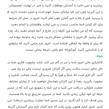
بپذیرید و نمی دانید با آمدنش موافقت کنید یا خیر. در نهایت تصمیمتان
را می گیرید چون این فرد برایتان بسیار مهم است و خیلی دوست دارید او
را ببینید. قبل از بله یا خیر گفتن خوب فکر کنید. امروز در محل کار شرایط
برای کار کردن شما مناسب نیست و نمی توانید وظایفتان را انجام دهید.
بپرسید که آیا می توانید این کارها را در خارج از آنجا انجام دهید. یک چاره
دیگر بیابید. اگر امروز با عشقتان مشکل دارید، شاید زیاد متوجه نبوده اید
که برای او واقعاً چه اتفاقی افتاده است. امروز باید سعی کنید که نیازهای
او را شناسایی کنید. کورکورانه جلو رفتن نتیجه بخش نیست.
خرداد:
کاغذبازی مالی امروز شما را سر در گم می کند. شاید چارچوب فکری شما در
حال حاضر درست نباشد، پس اگر کارتان ضروری نیست، یکی دو روز صبر
کنید. اگر لازم است که حتماً و فوراً به آن رسیدگی کنید، خجالت نکشید و
مشورت بگیرید. بعداً از این کارتان خوشحال خواهید شد. از زوایای مختلف
حمایت فراوانی دریافت می کنید و این شما را تشویق می کند که در مسیر
حرفه ای خود ترقی زیادی بکنید. شما در مسیری مارپیچ رو به بالا هستید،
پس
هدف
تان را گم نکنید. در این مسیر شما حمایت بیشتری دریافت می
کنید. امروز شاید همون روزی باشد که شما کمک لازم برای گسترش گزینه