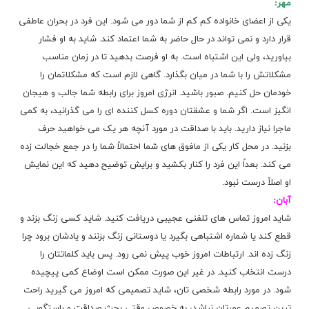
مهر:
یکی از اعضای خانواده کم کم از شما دور می شود. این فرد در بحران عاطفی
قرار دارد و نمی تواند در حال حاضر به شما اعتماد کند. شاید به او فشار
بیاورید، ولی این اشتباه است. به او فرصت بدهید تا در زمان مناسب
مشکلاتش را با شما در میان بگذارد. گاهی لازم است که
مشکلاتمان
را
خودمان حل کنیم. صبور باشید. انرژی امروز برای رابطه شما جالب و هیجان
انگیز است. اگر شما و عشقتان دوره کسل کننده ای را می گذرانید، به کمی
ماجرا نیاز دارید. باید با صداقت در مورد آنچه هر یک می خواهید حرف
بزنید. در محل کار یکی از مافوق های شما احتمالاً شما را در جمع خجالت زده
می کند. بعداً این فرد را کنار بکشید و برایش توضیح دهید که این نمایش
او اصلاً درست نبود.
آبان:
شاید امروز تماس های تلفنی عجیبی دریافت کنید. شاید کسی زنگ بزند و
قطع کند یا شماره اشتباهی بگیرد یا دوستانی زنگ بزنند و یادشان برود چرا
زنگ زده اند. ارتباطات امروز خوب پیش نمی رود. پس باید کلماتتان را
درست انتخاب کنید. در غیر این صورت ممکن است اوضاع کمی پیچیده
شود. در مورد رابطه شخصی تان، شاید تصمیمی که امروز می گیرید راحت
ترین تصمیم عمرتان نباشد، به خصوص وقتی بحث صداقت و راستگویی