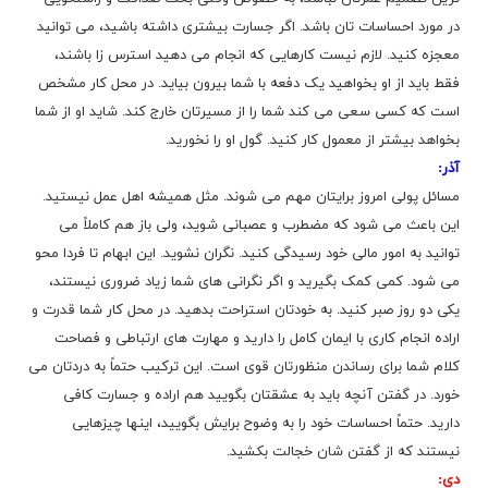
در مورد احساسات تان باشد. اگر جسارت بیشتری داشته باشید، می توانید
معجزه کنید. لازم نیست کارهایی که انجام می دهید استرس زا باشند،
فقط باید از او بخواهید یک دفعه با شما بیرون بیاید. در محل کار مشخص
است که کسی سعی می کند شما را از مسیرتان خارج کند. شاید او از شما
بخواهد بیشتر از معمول کار کنید. گول او را نخورید.
آذر:
مسائل پولی امروز برایتان مهم می شوند. مثل همیشه اهل عمل نیستید.
این باعث می شود که مضطرب و عصبانی شوید، ولی باز هم کاملاً می
توانید به امور مالی خود رسیدگی کنید. نگران نشوید. این ابهام تا فردا محو
می شود. کمی کمک بگیرید و اگر نگرانی های شما زیاد ضروری نیستند،
یکی دو روز صبر کنید. به خودتان استراحت بدهید. در محل کار شما قدرت و
اراده انجام کاری با ایمان کامل را دارید و مهارت های ارتباطی و فصاحت
کلام شما برای رساندن منظورتان قوی است. این ترکیب حتماً به دردتان می
خورد. در گفتن آنچه باید به عشقتان بگویید هم اراده و جسارت کافی
دارید. حتماً احساسات خود را به وضوح برایش بگویید، اینها چیزهایی
نیستند که از گفتن شان خجالت بکشید.
دی: