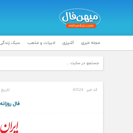
مجله خبری
آشپزی
ادبیات و مذهب
سبک زندگی
کد خبر : 43524
تاریخ انتشا
فال روزانه سه 