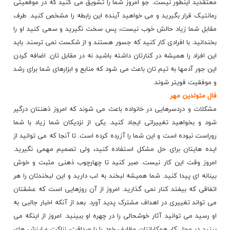
معتقدید اینطور نیست. جو امروز شما را تشویق می کنید که در موقعیتی
رمانتیک قرار بگیرید و می خواهید آینده این رابطه را مشخص کنید. طرف
مقابل شما زیاد حالش خوب نیست، پس سخت نگیرید و سعی کنید او را
بخندانید. با افرادی کار کنید که جسور هستند و از شکست نمی ترسند. باید
این افراد را همیشه در کنارتان داشته باشید نه در مقابل تان. اضافه کردن
این جور آدمها به تیم تان باعث می شود که منابع و ابزارهای شما برای رشد
و موفقیت قویتر شوند.
فال متولدین مهر
مشکلات و دردسرهایی در خانواده باعث می شوند که امروز ذهنتان درگیر
شود و بخواهید تغییراتی ایجاد کنید. یکی از نزدیکان شما زیاد با شما
روراست نبوده است و این شما را آزرده کرده است. تا آنجا که می توانید از
ایده هایتان برای حل مشکل استفاده کنید، ولی تصمیم مهمی نگیرید.
امروز وقت این کار نیست. صبر کنید تا چهارچوب ذهنی مثبت و خوش
بینانه ای پیدا کنید. شما همیشه لبخند به لب دارید و این لبخندتان را هر
اتفاقی که بیفتد کنار نمی گذارید. امروز از آن روزهایی است که عشقتان
می تواند تغییری در اهداف مشترک پدید آورد. بعد از آنکه اخبار جالبی به
او رسید می توانید آثار خوشحالی را در چهره او ببینید. امروز از اینکه می
بینید در محل کار همکارانتان وظایف خود را با صداقت، نزاکت و ارزش های