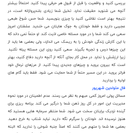
بررسی کنید و واقعیت را قبل از قبول هر حرفی پیدا کنید. احتمالاً بیشتر
آنچه می شنوید حقیقت ندارد. تخیل شما زیادی بلندپروازانه است، در
نتیجه بهتر است نقاشی کنید یا چیزی بنویسید. شما حس شوخ طبعی
عجیبی دارید و فقط خودتان به جوک هایتان می خندید. عشقتان امروز
سعی می کند شما را در مورد مسئله خاصی اذیت کند. او حتماً نمی داند که
با این کارش زندگی خودش را به ریسک می اندازد، ولی بعضی ها باید از
این چیزها درس و تجربه بگیرند. سعی کنید روی این مسئله پیله نکنید.
زیرا ارزشش را ندارد. در محل کار بجای آنکه از آنچه دارید دفاع کنید، بهتر
است که بیرون بروید و چیزهای جدیدی پیدا کنید. از مرزهای نرمال خود
فراتر بروید. در این مسیر حتماً از شما حمایت می شود. فقط باید گام های
اولیه را بردارید.
فال متولدین شهریور
مسائل پولی امروز کمی مبهم به نظر می رسند. عدم اطمینان در مورد نحوه
مدیریت این امور در کل روز ذهن شما را درگیر می کند. برنامه ریزی برای
آینده نزدیک برایتان سخت می شود. شما منتظر سرمایه هایی هستید که
هنوز نرسیده اند. خودتان را سرگرم نگه دارید. نباید شتاب به خرج دهید.
بعضی ها شما را متهم می کنند که اصلاً جنبه شوخی را ندارید که البته