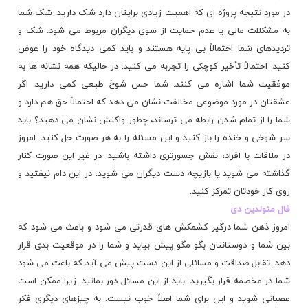
در مورد نتیجه پروژه ای که اهمیت زیادی برایتان دارد شک دارید. شک شما
به مشکلات مالی یا عدم حمایت از سوی دیگران مربوط می شود. شک و
تردیدهای شما احتمالاً بی پایه هستند و باید کمی دیدگاه خود را عوض
کنید. احتمالاً تأخیر کوچکی را تجربه می کنید. در حالیکه همه نشانه ها به
موفقیت شما اشاره می کنند. شما حس شوخ طبعی کمی دارید. اگر
عشقتان در مورد موضوعی مخالفت نشان می دهد که احتمالاً حق هم دارد و
شما را از تمام شدن رابطه می ترساند، چطور واکنش نشان می دهید؟ باید
سر شوخی و خنده را باز کنید و این مسئله را به هر صورت حل کنید. امروز
در ملاقات با افراد، نقش جسورتری داشته باشید. در غیر این صورت کنار
گذاشته می شوید یا بازیچه دست دیگران می شوید. در این دام نیفتید و
روی کار خودتان تمرکز کنید.
فال متولدین دی
امروز ذهن شما درگیر کشمکش های قدرتی می شود و باعث می شود که
بین شما و دوستانتان بگو مگو پیش بیاید و شما را در موقعیت بدی قرار
دهد. تقابل صداقت و مسائلی از این دست پیش می آید که باعث می شود
شما در مخصمه قرار بگیرید. باید از این مسائل دور بمانید. زیرا ممکن است
عصبانی شوید و این برای شما اصلاً خوب نیست. به چیزهای دیگری فکر