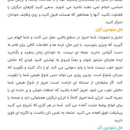
اساسی انجام نمی دهند ناامید می شوید. سعی کنید کارهای دیگران را
قضاوت نکنید. آنها را همانطور که هستند قبول کنید و روی وظایف خودتان
تمرکز کنید.
فال متولدین آبان
تخیل و تصورات شما امروز در سطح بالایی عمل می کنند و شما الهام می
گیرید که چیزی بنویسید. با این حال، ایده ها و اطلاعات کافی برای قلم به
دست گرفتن ندارید. عجله ای نیست. به خودتان زمان بدهید و بگذارید
ایده هایتان متبلور شوند و بعداً شروع به نوشتن کنید. فردی که حالش
امروز خوب نیست شما را وارد دعوایی می کند. او را دک کنید و بگویید که
سرتان شلوغ است. چنین روزی می تواند حس شوخ طبعی شما را تقویت
کند. اگر عشقتان از مسئله ای ناراحت است، امروز از شوخ طبعی شما
حالش خوب می شود. امروز آماده باشید که لحظات خوش و پر خنده ای را
تجربه کنید. انرژی شما امروز کاملاً با انرژی دیگران همخوانی دارد و صحنه را
برای انواع روابط مثبت آماده می کند. شما در هر کاری که شروع می کنید
پیشرفت فوق العاده می کنید. اعتماد به نفس تان بالاست و انگیزه ای قوی
دارید.
فال متولدین آذر