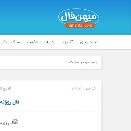
مجله خبری
آشپزی
ادبیات و مذهب
سبک زندگی
کد خبر : 24161
تاریخ انتشار :
فال روزانه جمعه 4