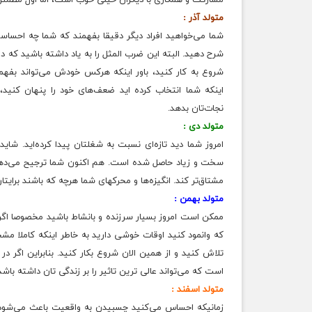
مشارکت و همکاری با دیگران خیلی خوب است،‌ اما اول مطمئ
متولد آذر :
شما می‌خواهید افراد دیگر دقیقا بفهمند که شما چه احساسی د
شرح دهید. البته این ضرب المثل را به یاد داشته باشید که د
شروع به کار کنید، باور اینکه هرکس خودش می‌تواند بفه
اینکه شما انتخاب کرده اید ضعف‌های خود را پنهان کنید
نجات‌تان بدهد.
متولد دی :
امروز شما دید تازه‌ای نسبت به شغلتان پیدا کرده‌اید. شا
سخت و زیاد حاصل شده است. هم اکنون شما ترجیح می‌دهید ک
مشتاق‌تر کند. انگیزه‌ها و محرکهای شما هرچه که باشند برای
متولد بهمن :
ممکن است امروز بسیار سرزنده و بانشاط باشید مخصوصا اگر ک
که وانمود کنید اوقات خوشی دارید به خاطر اینکه کاملا 
تلاش کنید و از همین الان شروع بکار کنید. بنابراین اگر در 
است که می‌تواند عالی ترین تاثیر را بر زندگی تان داشته باشد
متولد اسفند :
زمانیکه احساس می‌کنید چسبیدن به واقعیت باعث می‌شود 