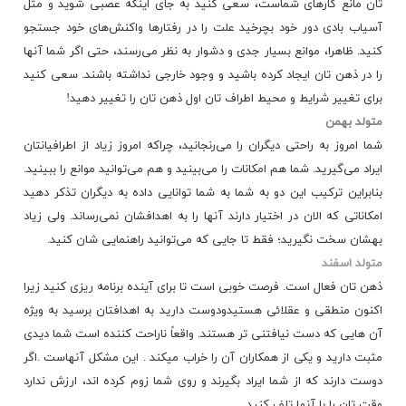
تان مانع کارهای شماست، سعی کنید به جای اینکه عصبی شوید و مثل
آسیاب بادی دور خود بچرخید علت را در رفتارها واکنش‌های خود جستجو
کنید. ظاهرا، موانع بسیار جدی و دشوار به نظر می‌رسند، حتی اگر شما آنها
را در ذهن تان ایجاد کرده باشید و وجود خارجی نداشته باشند. سعی کنید
برای تغییر شرایط و محیط اطراف تان اول ذهن تان را تغییر دهید!
متولد بهمن
شما امروز به راحتی دیگران را می‌رنجانید، چراكه امروز زیاد از اطرافیانتان
ایراد می‌گیرید. شما هم امكانات را می‌بینید و هم می‌توانید موانع را ببینید.
بنابراین تركیب این دو به شما به شما توانایی داده به دیگران تذكر دهید
امكاناتی كه الان در اختیار دارند آنها را به اهدافشان نمی‌رساند. ولی زیاد
بهشان سخت نگیرید؛ فقط تا جایی كه می‌توانید راهنمایی شان كنید.
متولد اسفند
ذهن تان فعال است. فرصت خوبی است تا برای آینده برنامه ریزی کنید زیرا
اکنون منطقی و عقلائی هستیدودوست دارید به اهدافتان برسید به ویژه
آن هایی که دست نیافتنی تر هستند. واقعاً ناراحت کننده است شما دیدی
مثبت دارید و یکی از همکاران آن را خراب میکند . این مشکل آنهاست .اگر
دوست دارند که از شما ایراد بگیرند و روی شما زوم کرده اند، ارزش ندارد
وقت تان را با آنها تلف کنید.