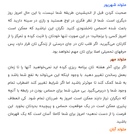
متولد شهریور
صحبت کردن قبل از اندیشیدن طریقه شما نیست، با این حال امروز روز
دیگری است. شما از نظر فکری در اوج هستید و رازی در سینه دارید که
باعث شده احساس ناخشنودی کنید. نگران این نباشید که ممکن است
امروز کسی را برنجانید؛ در این صورت تنها خودتان را اذیت کرده و تمرکز را از
کارتان می‌گیرید. اگر قلب تان در جای درستی از زندگی تان قرار دارد،‌ پس
حرفهای تحمیلی اصلا برای تان مهم نخواهد بود.
متولد مهر
اگر برای آخر هفته تان برنامه ریزی کرده اید نمی‌خواهید آنها را تا زمان
بعمل رساندن تغییر دهید. با وجود اینکه این می‌تواند به نفع شما باشد و
به شما کمک کند تا موثرتر باشید اما اگر شرایط تغییر کند اضطراب تمام
وجود شما را دربرمی‌گیرد. بی میلی شما برای حساس بودن در رابطه با آنچه
که دیگران نیاز دارند ممکن است امروز به ضررتان تمام شود. کی انعطاف
پذیری ممکن است در یک موقعیت حساس و پیچیده بدردتان بخورد. این
فرصت را از دست ندهید؛ امروز برای شما کاملا آسان است که یک قهرمان
باشید.
متولد آبان