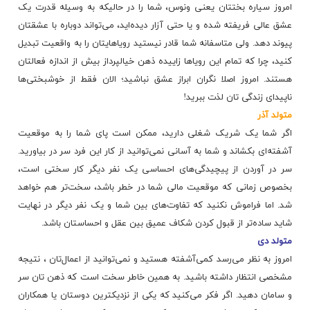
امروز سیاره بختتان یعنی ونوس، شما را در حالیکه به وسیله قدرت یک
عشق عالی فریفته شده و یا حتی آزار دیده‌اید، می‌تواند دوباره با عشقتان
پیوند دهد. ولی متاسفانه شما قادر نیستید رویاهایتان را به واقعیت تبدیل
کنید، چرا که تمام این رویاها زاییده ذهن خیالپرداز بیش از اندازه فعالتان
هستند. امروز اصلا نگران ابراز عشق نباشید؛ الان فقط از خوشبختی‌ها
ناپیدای زندگی تان لذت ببرید!
متولد آذر
اگر شما یک شریک شغلی دارید، ممکن است پای شما را به موقعیت
آشفته‌ای بکشاند و شما به آسانی نمی‌توانید از کار این فرد سر در بیاورید.
سر در آوردن از پیچیدگی‌های احساسی یک نفر دیگر کار سختی است،
بخصوص زمانی که موقعیت مالی شما در خطر باشد، سخت‌تر هم خواهد
شد. اما فراموش نکنید که تفاوت‌های بین شما و یک نفر دیگر در نهایت
شاید ساده‌تر از قبول کردن شکاف عمیق بین عقل و احساستان باشد.
متولد دی
امروز به نظر می‌رسد کمی‌آشفته هستید و نمی‌توانید از اعمال‌تان ، نتیجه
مشخصی انتظار داشته باشید. به همین خاطر سخت است که ذهن تان سر
و سامان دهید. اگر فکر می‌کنید که یکی از نزدیکترین دوستان یا همکاران