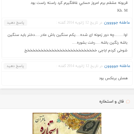
قربونه عشقم برم امروز حسابي غافلگيرم کرد راسته راست بود
Kh. M
عاطفه جوووون
در تاریخ 12 ژانویه 2014 گفته :
پاسخ دهید
اوا……..چه دور زمونه ای شده….یکم سنگین باش مادر…..دختر باید سنگین
باشه رنگین باشه…..رخت بشوره….
شوخی کردم اباجی خخخخخخخخخخخخخخخخخخخخخخخخخخخ
عاطفه جوووون
در تاریخ 12 ژانویه 2014 گفته :
پاسخ دهید
همش برعکس بود
فال و استخاره