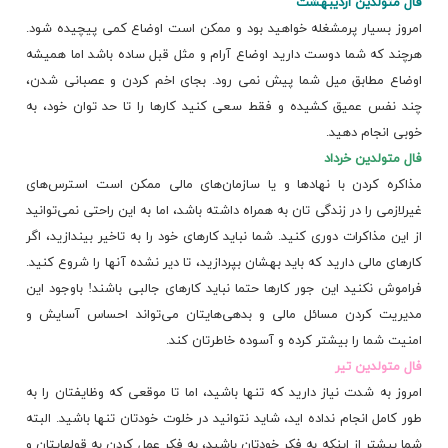
فال متولدین اردیبهشت
امروز بسیار پرمشغله خواهید بود و ممکن است اوضاع کمی پیچیده شود.
هرچند که شما دوست دارید اوضاع آرام و مثل قبل ساده باشد اما همیشه
اوضاع مطابق میل شما پیش نمی رود. بجای اخم کردن و عصبانی شدن،
چند نفس عمیق کشیده و فقط سعی کنید کارها را تا حد توان خود، به
خوبی انجام دهید.
فال متولدین خرداد
مذاکره کردن با نهادها و یا سازمان‌های مالی ممکن است استرس‌های
غیرلازمی ‌را در زندگی تان به همراه داشته باشد، اما به این راحتی نمی‌توانید
از این مذاکرات دوری کنید. شما نباید کارهای خود را به تاخیر بیندازید، اگر
کارهای مالی دارید که باید بهشان بپردازید، تا دیر نشده آنها را شروع کنید.
فراموش نکنید این جور کارها حتما نباید کارهای جالبی باشند! باوجود این
مدیریت کردن مسائل مالی و بدهی‌هایتان می‌تواند احساس آسایش و
امنیت شما را بیشتر کرده و آسوده خاطرتان کند.
فال متولدین تیر
امروز به شدت نیاز دارید که تنها باشید، اما تا موقعی که وظایفتان را به
طور کامل انجام نداده اید، شاید نتوانید در خلوت خودتان تنها باشید. البته
شما بیشتر از اینکه به فکر خودتان باشید، به فکر عمل کردن به قولهایتان و