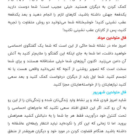
کمک کردن به دیگران هستید. خیلی عجیب است! شما دوست دارید
یکدفعه جهش داشته باشید، کارهای لازم را انجام دهید و بعد یکدفعه
عقب نشینی کنید! خوشبختانه شما می‌توانید دو روش متفاوت را تجربه
کنید، پس از کارتان عقب نشینی نکنید!
فال متولدین مرداد
امروز ماه در نشانه شما حاکی از این است که شما یک گفتگوی احساسی
خواهید داشت، اما شما به جای اینکه این گفتگو را ملایم‌تر کنید به آتش
آن دامن می‌زنید. اکنون آروزهای شما خیلی مشتاقانه هستند و برای شما
سخت است که تصویر روشنی از آنچه که نمی‌دانید واقعی هست یا نه
تجسم کنید. شما اول باید از دیگران درخواست کمک کنید و بعد سعی
کنید نیازهایتان را از خواسته‌هایتان مجزا کنید.
فال متولدین شهریور
شاید امروز فردی شاد و پر نشاط وارد زندگی‌تان شده و زندگی‌تان را از این رو
به آن رو كند. اگر این اتفاق افتاد سعی نكنید كه ماجراهای احساسی را
تحت كنترل خود درآورید، فقط هر جا شما را به دنبالش كشید همراهش
بروید. اما تا زمانی كه این كار را نكرده‌اید نباید انتظار رابطه‌ای عاشقانه را
داشته باشید. هنگام قضاوت كردن در مورد خود و دیگران هرچقدر از منطق