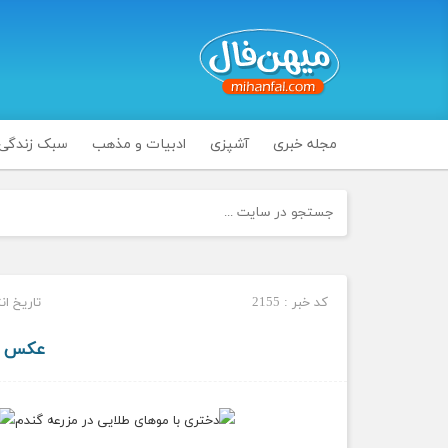
مجله خبری
آشپزی
ادبیات و مذهب
سبک زندگی
کد خبر : 2155
تاریخ انتشار :
عکس ه