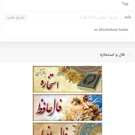
چرا؟
aida
در تاریخ 5 نوامبر 2013 گفته :
پاسخ دهید
az khodasham bashe
فال و استخاره