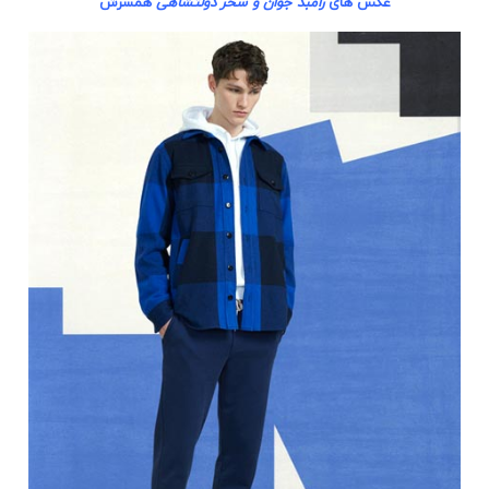
عکس های
رامبد جوان و سحر دولتشاهی
همسرش