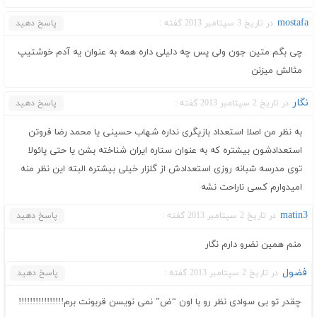
mostafa
در تاریخ 3 سپتامبر 2013 گفته :
پاسخ دهید
چی بگم متین جون ولی پس چه دلیلی داره همه به عنوان یه آدم خوشتیپ
مثالش میزنن
نگار
در تاریخ 2 سپتامبر 2013 گفته :
پاسخ دهید
به نظر من اصلا استعداد بازیگری نداره شهاب حسینی یا محمد رضا فروتن
استعدادشون بیشتره که به عنوان ستاره ایران شناخته بشن یا حتی پائولا
توی مدرسه شبانه روزی استعدادش از گلزار خیلی بیشتره البته این نظر منه
امیدوارم کسی ناراحت نشه
matin3
در تاریخ 2 سپتامبر 2013 گفته :
پاسخ دهید
منم همین نضرو دارم نگار
فضول
در تاریخ 2 سپتامبر 2013 گفته :
پاسخ دهید
چقدر تو بی سوادی نظر رو با اون “ض” نمی نویسن قربونت برم!!!!!!!!!!!!!!!!