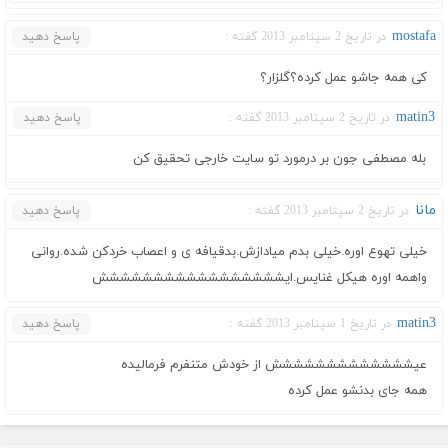
mostafa
در تاریخ 2 سپتامبر 2013 گفته :
پاسخ دهید
کی همه جاشو عمل کرده؟گلزار؟
matin3
در تاریخ 2 سپتامبر 2013 گفته :
پاسخ دهید
بله مصطفی جون بر درمورد تو سایت خارجی تحقیق کن
مانا
در تاریخ 2 سپتامبر 2013 گفته :
پاسخ دهید
خیلی تهوع اوره.خیلی بدم میادازش.بدقیافه ی و اعصاب خردکن شده.روانی
واهمه اوره هیکل غنایس.ایششششششششششششششششش
matin3
در تاریخ 1 سپتامبر 2013 گفته :
پاسخ دهید
عیششششششششششششش از خودش متنفرم فرمالیده
همه جای بدنشو عمل کرده