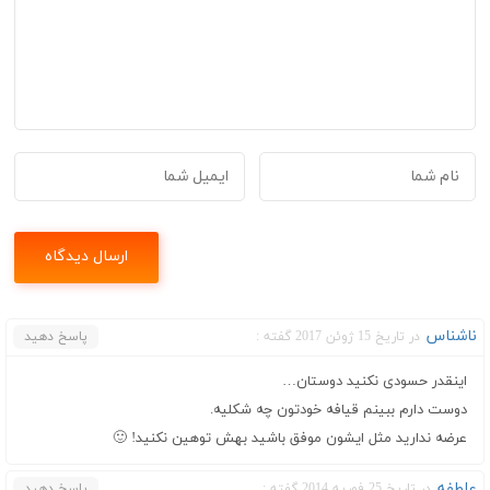
ناشناس
در تاریخ 15 ژوئن 2017 گفته :
پاسخ دهید
اینقدر حسودی نکنید دوستان…
دوست دارم ببینم قیافه خودتون چه شکلیه.
عرضه ندارید مثل ایشون موفق باشید بهش توهین نکنید! 🙂
عاطفه
در تاریخ 25 فوریه 2014 گفته :
پاسخ دهید