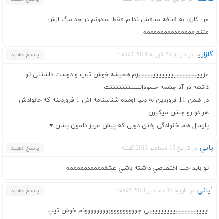
من کاری به قیافه میافش ندارم فقط میدونم در حد مرگ ازش
متنفرممممممممممممممم
گلزاریا
در تاریخ 25 فوریه 2014 گفته :
پاسخ دهید
عزییییییییییییییییییییییزم همیشه خوش تیپ و دوست داشتنی تو
ذاتشه در آد چشمه حسوداتتتتتتتتتتتت
در ضمن 11 فروردین به دنیا اومده شناسنامه اش 1 فروردینه که خانوادش
هر دو رو جشن میگیرن
پارسال هم خانوادگی رفتن دوبی که پیش عزیز دلمون باشن ♥
پاني
در تاریخ 15 دسامبر 2013 گفته :
پاسخ دهید
تو بايد جت اختصاصي داشته باشي عشقممممممممممم
`پاني
در تاریخ 15 دسامبر 2013 گفته :
پاسخ دهید
اييييييييييييييييييييي جوووووووووووووووووونم خوش تيپ