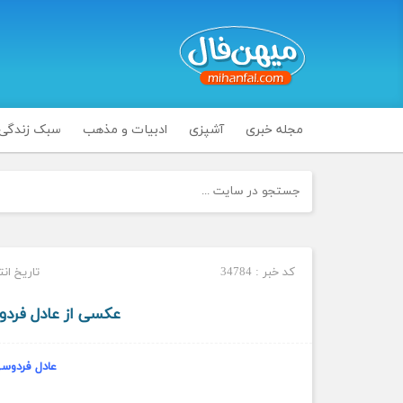
مجله خبری
آشپزی
ادبیات و مذهب
سبک زندگی
کد خبر : 34784
تاریخ انتشار : د
عکسی از عادل فردوس
عادل فردوسی 