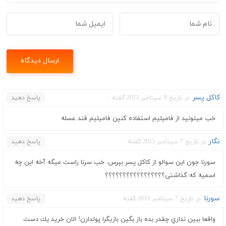
کاکل پسر
در تاریخ 9 سپتامبر 2013 گفته :
پاسخ دهید
خب میتونید از فامیلیم استفاده کنین فامیلیم قند عسله
نگار
در تاریخ 7 سپتامبر 2013 گفته :
پاسخ دهید
سورنا جون این سوالو از کاکل پسر بپرس. خب سرنا راست میگه آخه این چه
اسمیه که گذاشتی؟؟؟؟؟؟؟؟؟؟؟؟؟؟؟؟؟
سورنا
در تاریخ 7 سپتامبر 2013 گفته :
پاسخ دهید
واقعا ببين نداري چقدر بده باز بگين بازيگرا پولدارن! الان خريد يك دست