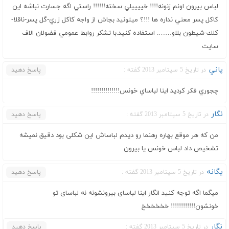
لباس بيرون اونم زنونه!!!! خييييلي سخته!!!!!! راستي اگه جسارت نباشه اين
كاكل پسر معني نداره ها !!!؟ ميتونيد بجاش از واجه كاكل زري-گل پسر-ناقلا-
كلك-شيطون بلاو……. استفاده كنيد.با تشكر روابط عمومي فضولان الاف
سايت
پاني
در تاریخ 5 سپتامبر 2013 گفته :
پاسخ دهید
چجوري فكر كرديد اينا لباساي خونس!!!!!!!!!!!!!!
نگار
در تاریخ 5 سپتامبر 2013 گفته :
پاسخ دهید
من که هر موقع بهاره رهنما رو دیدم لباساش این شکلی بود دقیق نمیشه
تشخیص داد لباس خونس یا بیرون
یگانه
در تاریخ 5 سپتامبر 2013 گفته :
پاسخ دهید
میگما اگه توجه کنید انگار اینا لباسای بیرونشونه نه لباسای تو
خونشون!!!!!!!!!!!! خخخخخخ
نگار
در تاریخ 5 سپتامبر 2013 گفته :
پاسخ دهید