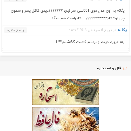
یگانه به اون مدل موی آناناسی سر زدی ؟؟؟؟؟؟؟دیدی کاکل پسر واسمون
چی نوشته؟؟؟؟؟؟؟؟؟؟؟ البته راست هم میگه
یگانه
در تاریخ 6 سپتامبر 2013 گفته :
پاسخ دهید
بله عزیزم دیدم و براشم کامنت گذاشتم!!!!1
فال و استخاره