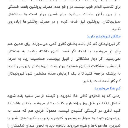
برای تناسب اندام خوب نیست. در واقع عدم مصرف پروتئین باعث خستگی
و از بین رفتن عضلات می‌شود. برای همین بهتر است به سالادهای
سبزیجاتتان، پروتئین نیز اضافه کرده و در مصرف چاشنی‌ها زیاده‌روی
نکنید.
مشکل تیروئیدی دارید
اگر تیروئیدتان کم کار باشد بدنتان کالری کمی می‌سوزاند. برای همین هم
چاق تر می‌شوید یا اینکه اگر قصد لاغری داشته باشید به هدفتان
نمی‌رسید. اگر دچار مشکلاتی از قبیل یبوست، حساسیت زیاد به سرما،
فراموشی،
مشکلات تمرکزی
هستید بهتر است تیروئیدتان را بررسی کنید.
به پزشک مراجعه کنید تا با یک آزمایش ساده مشخص شود تیروئیدتان
کم کار شده است یا خیر.
کم غذا می‌خورید
زمانی که به اندازه‌ی کافی غذا نخورید و گرسنه از سر سفره بلند شوید
احتمال اینکه در طول روز ریزه‌خواری کنید بیشتر می‌شود. یادتان باشد که
کلید لاغری در گرسنگی کشیدن نیست. معمولاً افرادی هم که عادت به
ریزه‌خواری دارند به سراغ سوسیس، کالباس، پنیر، بیسکویت‌های شور یا
شیرین، هله‌هوله‌ها و غیره می‌روند. بالاخره باید به نحوی
صدای شکمشان
را