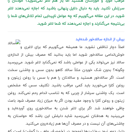
مراقب خورد و خوراکتان هستید اما باز هم لاغر نمی‌شوید؟ خودتان را
سرزنش نکنید. باید به دنبال دلایل پنهانی باشید که اجازه نمی‌دهند لاغر
شوید. در این مقاله می‌گوییم که چه عوامل ناپیدایی تمام تلاش‌های شما را
بی‌نتیجه می‌گذارند و اجازه نمی‌دهند که شما لاغر شوید.
بیش از اندازه سالادخور شده‌اید
اصلاً دچار تناقض نشوید. ما همیشه می‌گوییم که برای لاغری و
خوش‌اندامی سالادخور شوید اما باید بدانید که مصرف بیش از اندازه‌ی
سالاد نیز می‌تواند یکی از عواملی باشد که نمی‌گذارد لاغر شوید. می‌پرسید
چگونه؟ بدون شک خوردن مثلاً سالاد کاهو بدون سس و چاشنی سخت
است. اگر سالادخور هستید و سالادتان را هم با سس یا روغن زیتون و
روغن کلزا
می‌خورید باید کمی مراقب باشید. تکلیف سس که مشخص
است. یک چاشنی سرشار از چربی که به تناسب اندام رحم نمی‌کند. روغن
زیتون و روغن کلزا با وجود مفید بودن اگر به میزان زیاد مصرف شود باعث
چاقی خواهند شد. اگر برای لاغر شدن به سالادخوری روی آورده‌اید و
می‌بینید به هدفتان نمی‌رسید شاید دلیلش این باشد که حواستان به
چاشنی‌های آن نیست و در مصرف آن‌ها هم زیاده‌روی می‌کنید.
دلیل دوم نبود پروتئین‌ها (موجود در تخم‌مرغ، ماهی یا گوشت) است که