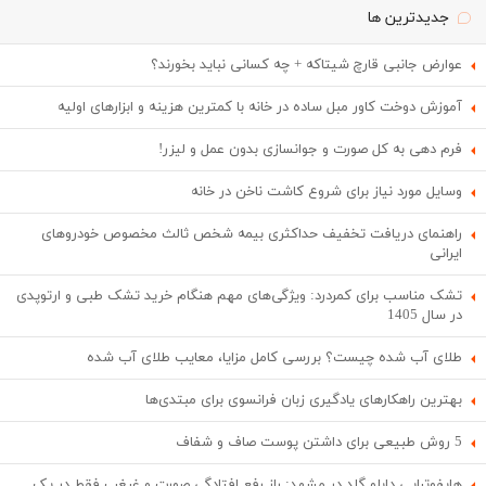
جدیدترین ها
عوارض جانبی قارچ شیتاکه + چه کسانی نباید بخورند؟
آموزش دوخت کاور مبل ساده در خانه با کمترین هزینه و ابزارهای اولیه
فرم دهی به کل صورت و جوانسازی بدون عمل و لیزر!
وسایل مورد نیاز برای شروع کاشت ناخن در خانه
راهنمای دریافت تخفیف حداکثری بیمه شخص ثالث مخصوص خودروهای
ایرانی
تشک مناسب برای کمردرد: ویژگی‌های مهم هنگام خرید تشک طبی و ارتوپدی
در سال 1405
طلای آب شده چیست؟ بررسی کامل مزایا، معایب طلای آب شده
بهترین راهکارهای یادگیری زبان فرانسوی برای مبتدی‌ها
5 روش طبیعی برای داشتن پوست صاف و شفاف
هایفوتراپی دابلو گلد در مشهد: راز رفع افتادگی صورت و غبغب فقط در یک