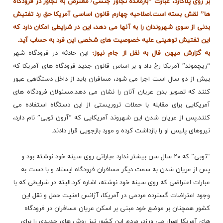
بر روی پلاکارد، عبارت “بازمانده تجاوز جنسی/ معترض به تجاوز در فرودگاه
ها” نقش بسته است.اصلاحیه چهارم قانون اساسی آمریکا حق رد تفتیش
بدنی از سوی شهروندان را به آنها می دهد، این در شرایطی امکان دارد که
این تفتیش توهینی علیه خصوصیت های شخصی این فرد به حساب آید.
به گزارش میهن فال به نقل از جام نیوز؛
این حادثه در فرودگاه شهر
“ریچموند” آمریکا رخ داد و بر اساس قانون جدید فرودگاه های آمریکا که
بیش از دو سال است اجرا می شود، مسافران باید از داخل دستگاهی عبور
کنند که تصویر بدن عریان آنان را نشان می دهد.مسئولان فرودگاه های
آمریکایی برای مقابله با حملات تروریستی از این دستگاه استفاده می
کنند.پس از عریان شدن این شهروند آمریکایی که “آرون توبی” نام دارد،
نیروهای پلیس او را بازداشت کرده و مورد بازجویی قرار دادند.
“توبی” که ۲۰ سال سن بیشتر ندارد عباراتی روی سینه خود نوشته بود و
پس از عریان شدن به سمت دیگر مسافران فرودگاه ایستاد و با دست به
عبارات اعتراضی که روی سینه خود نوشته، اشاره کرد.البته در شرایطی که با
وجود اعتراضات گسترده مردمی در آمریکا، آژانس امنیت حمل و نقل این
کشور همچنان بر موضع خود مبنی بر اسکن عریان مسافران در فرودگاه
های آمریکا اصرار می ورزد، مردم این کشور نیز روش های جدیدی را برای