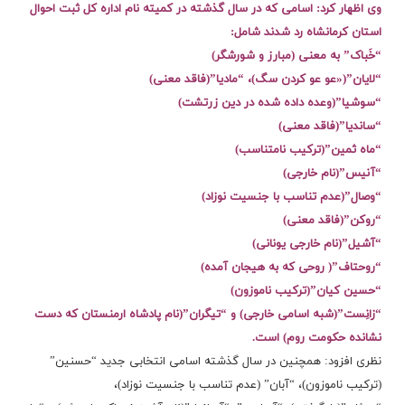
وی اظهار کرد: اسامی که در سال گذشته در کمیته نام اداره کل ثبت احوال
استان کرمانشاه رد شدند شامل:
“خَباک” به معنی (مبارز و شورشگر)
“لایان”(«عو عو کردن سگ)، “مادیا”‌(فاقد معنی)
“سوشیا”(وعده داده شده در دین زرتشت)
“ساندیا”‌(فاقد معنی)
“ماه ثمین”‌(ترکیب نامتناسب)
“آنیس”(نام خارجی)
“وصال”‌(عدم تناسب با جنسیت نوزاد)
“روکن”‌(فاقد معنی)
“آشیل”‌(نام خارجی یونانی)
“روحتاف”( روحی که به هیجان آمده)
“حسین کیان”‌(ترکیب ناموزون)
“زانِست”‌(شبه اسامی خارجی) و “تیگران”‌(نام پادشاه ارمنستان که دست
نشانده حکومت روم) است.
نظری افزود: همچنین در سال گذشته اسامی انتخابی جدید “حسنین”
(ترکیب ناموزون)، “آبان” (عدم تناسب با جنسیت نوزاد)،