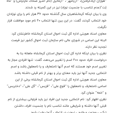
“هوژان”(یادگرفتن)، “آریامهر”، “آرمائیل”‌(نام آشپز ضحاک ماردوش) و “ماه
بُت”‌(عدم تناسب با جنسیت نوزاد) نیز در این کمیته رد شدند.
وی با بیان اینکه کرمانشاهیان سال گذشته حدود ۳۶ هزار نام را برای نوزادان
خود انتخاب کردند، گفت: در این بین تنها انتخاب ۲۰ نام مورد موافقت قرار
نگرفت.
معاون اسناد هویتی اداره کل ثبت احوال استان کرمانشاه خاطرنشان کرد:
البته این اسامی در شورای عالی نام سازمان ثبت احوال کشور نیز فرصت
تجدید نظر دارند.
نظری با بیان اینکه اداره کل ثبت احوال استان کرمانشاه ماهانه بنا به
درخواست افراد حدود ۲۰۰ اسم را تغییر می‌دهد، گفت: تنها افرادی مجاز به
تغییر اسم خود هستند که اسم آنها نامتعارف و یا نامعقول باشد و اسم
انتخابی جدید آنها نیز باید معنای برتر و بهتر از نام قبلی داشته باشد.
معاون اسناد هویتی اداره کل ثبت احوال استان کرمانشاه برخی از این
اسامی نامتعارف و نامعقول را “قوچ علی”، “قزبس”، “کَل علی”، “دختربس”
و “حَمه” عنوان کرد.
نظری اظهار کرد: نام انتخابی جدید این افراد نیز باید فراوانی بیشتری از نام
قبلی آنها داشته و شرایطی مانند تناسب نام با جنسیت افراد، داشتن
ترکیب موزون و خارجی نبودن در انتخاب آنها رعایت شود.