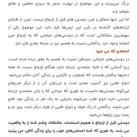
بزرگ می‌بینند و این موضوع در نهایت منجر به سردی عاطفی و طلاق
خواهد شد.
اما این تنها مشکل و ضرر دوستی های قبل از ازدواج نیست. ترس از افشای
ارتباط‌های گذشته در رأس این ترس‌ها قرار دارد، این موضوع یکی از
مهم‌ترین مشکلاتی است که در
دوستی‌های خیابانی
که به ازدواج نمی
انجامد وجود دارد. بدگمانی نسبت به همسر نیز در مرحله بعدی قرار دارد.
اعتمادی که می میرد
در دوستی‌های خیابانی سوءظن نسبت به همسر به وفور دیده شده است،
زیرا کسانی که با افراد متعددی ارتباط دارند هنگام ازدواج نسبت به همه
دخترها بدگمان هستند که
اضطراب
و ناآرامی بر زندگی آنان حاکم می‌شود.
تنوع طلبی نیز آسیب بعدی است و می‌توان آن را از دیگر ضررهای
این‌گونه دوستی‌ها دانست، به طوری که مردانی که با زنان متعددی ارتباط
دوستی دارند
تنوع طلب
می‌شوند بنابراین به یک نفر در زندگی خود قانع
نمی شوند. بدگمانی از یک طرف و تنوع طلبی از طرف دیگر باعث بروز جر و
بحث بین زوج‌ها می‌شود.
دوستی قبل از ازدواج با هجوم احساسات عاشقانه، چشم شما را به واقعیت
می بندد. به طوری که شما احساس‌های خوب را برای زندگی کافی می بینید