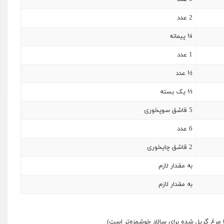
2 عدد
¼
پیمانه
1
عدد
½
عدد
⅓
یک بسته
5 قاشق سوپ‎خوری
6 عدد
2 قاشق چای‎خوری
به مقدار لازم
به مقدار لازم