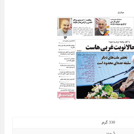
330 گرم
5 عدد