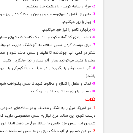
2-
مرغ و ساقه کرفس را درشت خرد می‎کنیم.
3-
دانه‎های فلفل دلمه‎ای،سیب و زیتون را جدا کرده و ریز خرد می‌کنیم.
4-
پیاز را ریز می‎کنیم.
5-
برگ‎های کاهو را نیز خرد می‎کنیم.
6-
تمام موادی که آماده کردیم را در یک کاسه شیشه‎ای مخلوط کرده و کنار می‌گذاریم.
7-
برای در
شکر در کمی آب جوشانده تا غلیظ و سس مانند شود و طع
مخلوط کنید. می‌توانید بجای آلو عسل را نیز جایگزین کنید.
8-
آب لیمو ترش را بگیرید و در ظرف نسبتاً کوچکی با ما
باشد.)
9-
نمک و فلفل را اندازه و مخلوط کنید تا سس یکنواخت شود.
10-
سس را روی سالاد ریخته و سرو کنید.
نکات
1-
در آمریکا مرغ را به اشکال مختلف و در سالادهای متنوعی
درست کردن این سالاد مرغ نیاز به سس مخصوصی دارید که ا
شیرین این سس مزه خاصی به سالاد مرغ می‌دهد. البته این س
2-
در این دستور از آلو خشک برای تهیه سس استفاده شده‌