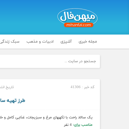
مجله خبری
آشپزی
ادبیات و مذهب
سبک زندگی
کد خبر : 41306
تاریخ انتشار : پنج
طرز تهیه سا
یک سالاد راحت با تکه‎های مرغ و سبزیجات، غذایی کامل و خاطره‎انگیز که دور همی دوستانه را به یک شام رسمی تبدیل می‌کند.
مناسب برای:
4 نفر