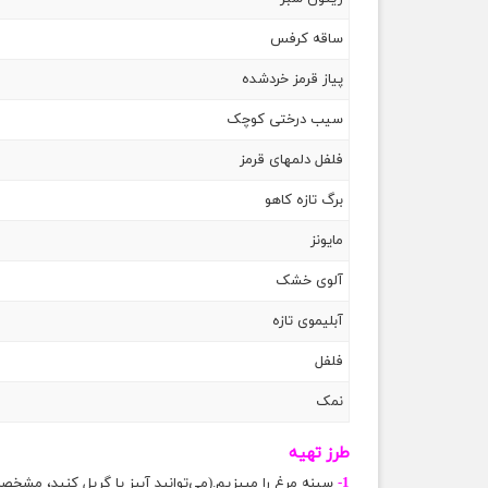
ساقه کرفس
پیاز قرمز خردشده
سیب درختی کوچک
فلفل دلمه‎ای قرمز
برگ‎ تازه کاهو
مایونز
آلوی خشک
آبلیموی تازه
فلفل
نمک
طرز تهیه
1-
سینه مرغ را می‎پزیم.(می‌توانید آبپز یا گریل کنید، مشخصا مرغ گریل شده برای سالاد خوشمزه‌تر است)