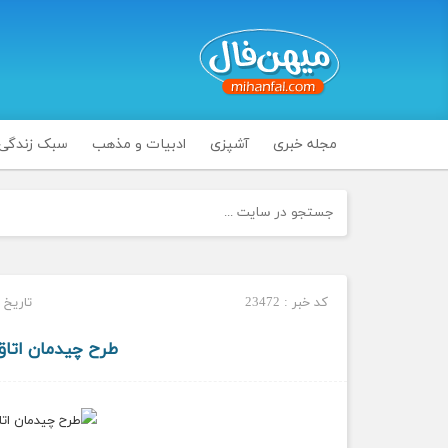
مجله خبری
آشپزی
ادبیات و مذهب
سبک زندگی
کد خبر : 23472
تاریخ انتشا
طرح چیدمان اتاق