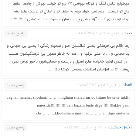
میخوای لباس تنگ و کوتاه بپوشی ؟؟ برو تو خونت بپوش ! جامعه فقط
مال تو نیست ! دلم نمی خواد بچم به خاطر تو و امثال تو تربیت غلط بشه !
تو اجازه نداری کاملا آزاد باشی چون انسان موجودیست اجتمایی !!!!!!!!!!!!
دنیا
در تاریخ 14 ژانویه 2014 گفته :
پاسخ دهید
رها خانم بی فرهنگی یعنی ندانستن اصول صحیح زندگی ! یعنی بی حجابی و
بد حجابی و … نا امنی ترکیه و .. هم به خاطر همین بی فرهنگیشون هست
. در ضمن اونجا خانواده های اصیل و درست و حسابیشون ناجور لباس نمی
پوشن !!! در افزایش اطلاعات عمومی کوشا باش …
shadi
در تاریخ 2 اکتبر 2013 گفته :
پاسخ دهید
vaghan narahat shodam………..migham shaiad un dokhtare be sene taklif
nareside!!!!!!!!!!!!!vali bazam bade dige!!!!!!!!!akhe yani
chi………..khodesham mashhad………..in dige endeshe
دخمل خوشمل
در تاریخ 2 اکتبر 2013 گفته :
پاسخ دهید