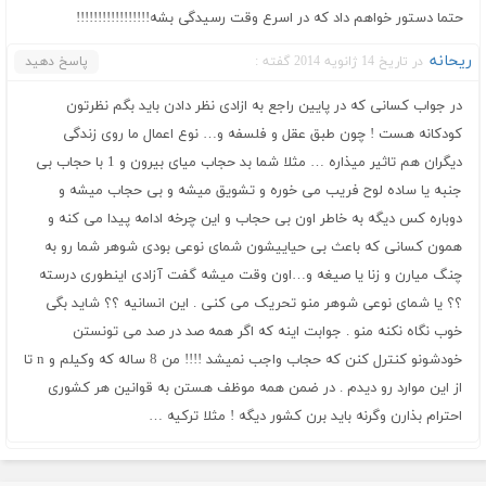
حتما دستور خواهم داد که در اسرع وقت رسیدگی بشه!!!!!!!!!!!!!!!!!
ریحانه
در تاریخ 14 ژانویه 2014 گفته :
پاسخ دهید
در جواب کسانی که در پایین راجع به ازادی نظر دادن باید بگم نظرتون
کودکانه هست ! چون طبق عقل و فلسفه و… نوع اعمال ما روی زندگی
دیگران هم تاثیر میذاره … مثلا شما بد حجاب میای بیرون و 1 با حجاب بی
جنبه یا ساده لوح فریب می خوره و تشویق میشه و بی حجاب میشه و
دوباره کس دیگه به خاطر اون بی حجاب و این چرخه ادامه پیدا می کنه و
همون کسانی که باعث بی حیاییشون شمای نوعی بودی شوهر شما رو به
چنگ میارن و زنا یا صیغه و…اون وقت میشه گفت آزادی اینطوری درسته
؟؟ یا شمای نوعی شوهر منو تحریک می کنی . این انسانیه ؟؟ شاید بگی
خوب نگاه نکنه منو . جوابت اینه که اگر همه صد در صد می تونستن
خودشونو کنترل کنن که حجاب واجب نمیشد !!!! من 8 ساله که وکیلم و n تا
از این موارد رو دیدم . در ضمن همه موظف هستن به قوانین هر کشوری
احترام بذارن وگرنه باید برن کشور دیگه ! مثلا ترکیه …