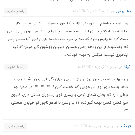
یه ایرانی
در تاریخ 3 اکتبر 2013 گفته :
پاسخ دهید
رها باهات موافقم…..این ینی ازادیه که من میخوام…..کسی به من کار
نداشته باشه که چجوری لباس میپوشم…..چرا وقتی یه نفر منو رو پل هوایی
خفت کرد یه پلیس نبود که صدای جیغ منو بشنوه ولی وقتی 2تا دخترو پسر
که جفتشونم از این رابطه راضی هستن میبینن بهشون گیر میدن؟ترکیه
اینجوری نیست هرکس به دینه خودشه….
تینا
در تاریخ 14 ژانویه 2014 گفته :
پاسخ دهید
پلیسها موظف نیستن روی پلهای هوایی ایران نگهبانی بدن . شما نباید با
ظاهر زننده بری روی پل هوایی که خفتت کنن !!!!!!!!!!!!!!!!! در ضمن چه
ربطی داره که وفتی شمای نوعی با پسری توی رستوران سنتی داری قلیون
می کشی کسی بهت گیر نده ؟؟ یا وقتی با ظاهر ناجور تو خیابون هستی
؟؟
فرانک
در تاریخ 14 ژانویه 2014 گفته :
پاسخ دهید