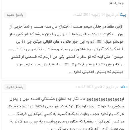
جدا باشه
بیتا
در تاریخ 14 ژانویه 2014 گفته :
پاسخ دهید
آزادی فقط در جنگل میسر هست ! اجتماع مال همه هست و شما جزیی از
اون… حکایت عقیده سطحی شما 1 منزل بی قانون میشه که هر کس ساز
خودشو میزنه !!!!!!!! و به این جور خانواده های لاابالی میگن چی ؟؟ بی
فرهنگ ! که آخرش بچه هاشون بی سواد و معناد و بدکاره و بی نزاکت و …
میشن ! مثل اینه که تو سفر با کشتی بگی من آزادم که قسمتی ار کشتی
رو که روش نشستم سوراخ کنم !!!!!!!!! و به بقیتون ربطی نداره . غرق
میشیم که بشیم . اهمیتی نداره …
raha
در تاریخ 2 اکتبر 2013 گفته :
پاسخ دهید
اووووووووووووووووووووو.حالا انگار چه اتفاق وحشتناكي افتاده .دين و ايمون
هركسي به خودش ربط داره مثل تركيه كه هر كسي اعتقاد داره رعايت ميكنه
هر كسيم نداره حجاب رعايت نميكنه كسيم به كسي نميگه بي فرهنگ……
در ضمن توي تهران بعضيا كه مثلن روسري پوشيدن يه جوري سر كردنو يه
من ارايش كردن كه اگه نپوشن خيلي سنگين ترن