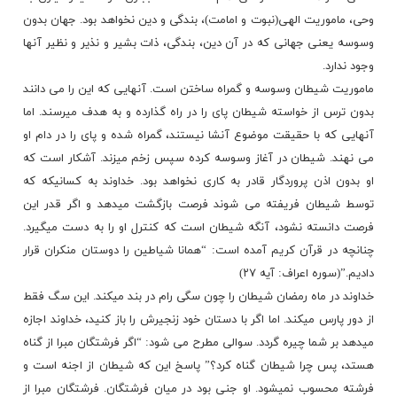
وحی، ماموریت الهی(نبوت و امامت)، بندگی و دین نخواهد بود. جهان بدون
وسوسه یعنی جهانی که در آن دین، بندگی، ذات بشیر و نذیر و نظیر آنها
وجود ندارد.
ماموریت شیطان وسوسه و گمراه ساختن است. آنهایی که این را می دانند
بدون ترس از خواسته شیطان پای را در راه گذارده و به هدف میرسند. اما
آنهایی که با حقیقت موضوع آنشا نیستند، گمراه شده و پای را در دام او
می نهند. شیطان در آغاز وسوسه کرده سپس زخم میزند. آشکار است که
او بدون اذن پروردگار قادر به کاری نخواهد بود. خداوند به کسانیکه که
توسط شیطان فریفته می شوند فرصت بازگشت میدهد و اگر قدر این
فرصت دانسته نشود، آنگه شیطان است که کنترل او را به دست میگیرد.
چنانچه در قرآن کریم آمده است: “همانا شیاطین را دوستان منکران قرار
دادیم.”(سوره اعراف: آیه ۲۷)
خداوند در ماه رمضان شیطان را چون سگی رام در بند میکند. این سگ فقط
از دور پارس میکند. اما اگر با دستان خود زنجیرش را باز کنید، خداوند اجازه
میدهد بر شما چیره گردد. سوالی مطرح می شود: “اگر فرشتگان مبرا از گناه
هستد، پس چرا شیطان گناه کرد؟” پاسخ این که شیطان از اجنه است و
فرشته محسوب نمیشود. او جنی بود در میان فرشتگان. فرشتگان مبرا از