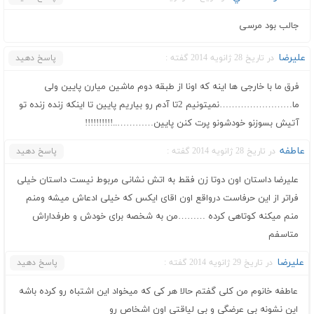
جالب بود مرسی
علیرضا
در تاریخ 28 ژانویه 2014 گفته :
پاسخ دهید
فرق ما با خارجی ها اینه که اونا از طبقه دوم ماشین میارن پایین ولی
ما……………………نمیتونیم 2تا آدم رو بیاریم پایین تا اینکه زنده زنده تو
آتیش بسوزنو خودشونو پرت کنن پایین…………..!!!!!!!!!!
عاطفه
در تاریخ 28 ژانویه 2014 گفته :
پاسخ دهید
علیرضا داستان اون دوتا زن فقط به اتش نشانی مربوط نیست داستان خیلی
فراتر از این حرفاست درواقع اون اقای ایکس که خیلی ادعاش میشه ومنم
منم میکنه کوتاهی کرده ………من به شخصه برای خودش و طرفداراش
متاسفم
علیرضا
در تاریخ 29 ژانویه 2014 گفته :
پاسخ دهید
عاطفه خانوم من کلی گفتم حالا هر کی که میخواد این اشتباه رو کرده باشه
این نشونه بی عرضگی و بی لیاقتی اون اشخاص رو