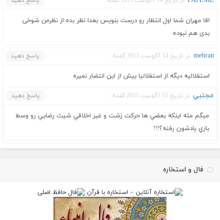
FATEME
در تاریخ 14 آگوست 2013 گفته :
پاسخ دهید
اقا مهران شما اول انتظار رو درست بنویس بعدا نظر بده از نظرمن شوخی
بدی هم نبوده
mehran
در تاریخ 14 آگوست 2013 گفته :
پاسخ دهید
استقلالیه دیگه از استقلالیا بیش از این انتضار نمیره
مجتبي
در تاریخ 15 آگوست 2013 گفته :
پاسخ دهید
ميگم مثه اينکه بعضي ها حرکت زشت و غير اخلاقي شيث رضايي رو وسط
بازي يادشون رفته؟!!!
فال و استخاره