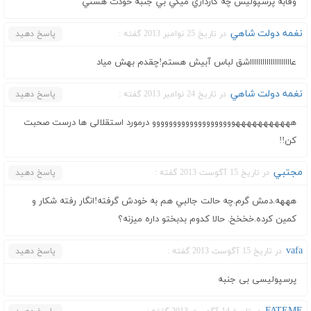
وفابه پرسپوليس چه كارداري ميگي بي جنبه خودت هستي
نغمه دولت شاهي
در تاریخ 25 نوامبر 2013 گفته :
پاسخ دهید
عااااااااااااااااااااشق لباس آبیش هستم!چقدم بهش میاد
نغمه دولت شاهي
در تاریخ 24 نوامبر 2013 گفته :
پاسخ دهید
هههههههههههوووووووووووووووووووو درمورد استقلالی ها درست صحبت
کن!!
مجتبي
در تاریخ 15 آگوست 2013 گفته :
پاسخ دهید
هههه.دمش گرم.چه حالت جالبي هم به خودش گرفته!انگار رفته شکار و
کمين کرده.خخخخ. حالا کدوم بدبختو داره ميزنه؟
vafa
در تاریخ 15 آگوست 2013 گفته :
پاسخ دهید
پرسپولیسی بی جنبه