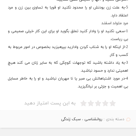
5-به علت زن بودنش او را محدود نكنید او قویا به تساوی بین زن و مرد
اعتقاد دارد.
مرد متولد اسفند
1-سعی نكنید او را وادار كنید تملق بگوید او برای این كار خیلی صمیمی و
بی ریاست.
2-از اینكه او را به شتاب كردن وادارید بپرهیزید بخصوص در امور مربوط به
كسب و كار.
3-به یاد داشته باشید كه توجهات كوچكی كه به سایر زنان می كند هیچ
اهمیتی ندارد و حسود نباشید.
4-در مورد اشتباهاتش بی صبر یا نا مهربان نباشید و او را به خاطر مسایل
بی اهمیت و جزئی بر نیانگیزید.
به این پست امتیاز دهید
دسته بندی :
روانشناسی
،
سبک زندگی