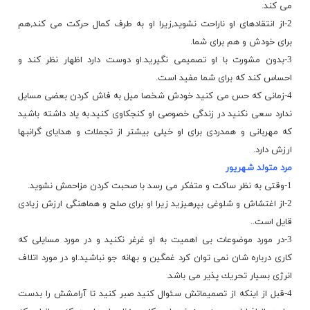
می كند.
2-از انتقادهای او ناراحت نشوید,زیرا او به طرف كمال حركت می كند,هم
برای خودش و هم برای شما.
3-بدون مشورت با او تصمیمی نگیرید.او دوست دارد اظهار نظر كند و
احساس كند كه برای شما مفید است.
4-زمانی كه حس می كنید خودش شخصا میل به فاش كردن بعضی مسایل
ندارد سعی نكنید در زندگی خصوصی او كنجكاوی كنید.به یاد داشته باشید
كه مهربانی و همدردی برای او خیلی بیشتر از تجملات و هدایای گرانبها
ارزش دارد.
مرد متولد شهریور
1-وقتی به نظر ساكت و متفكر می رسد با صحبت كردن مزاحمش نشوید.
2-از اغتشاش و شلوغی بپرهیزید زیرا او برای صلح و هماهنگی ارزش زیادی
قایل است..
3-در مورد موضوعات بی اهمیت به او غرغر نكنید و در مورد مسایلی كه
كاری درباره شان نمی توان كرد غمگین و بهانه جو نباشید.او در مورد اتلاف
انرژی بسیار تحریك پذیر می باشد.
4-قبل از اینكه از تصمیماتش سئوال كنید صبر كنید تا آرامشش را بدست