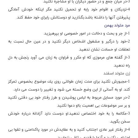
3-در میان جمع و در حضور دیگران با او مشاجره نكنید.
4-نزدیكان و اقوام خود رابه او تحمیل نكنید مگر اینكه خودش آمادگی
پذیرفتن آنها را داشته باشد.بگذارید او دوستانش رابرای خود حفظ كند.
مرد متولد بهمن
1-از جر و بحث و دخالت در امور خصوصی او بپرهیزید.
2-خود را درگیر و مشغول اشخاص دیگر نكنید و در عین حال نسبت به
تعلقات او حسادت نشان ندهید.
3-از گفته های مرموزی كه او مكرر و فراوان به زبان می آورد رنجش به دل
راه ندهید.
زن متولد اسفند
1-مجبورش نكنید برای مدت زمان طولانی روی یك موضوع بخصوص تمركز
كند. او به آسانی از این وضع خسته می شود و تغییر را دوست می دارد.
2-در مورد مسایل مربوط به لباس پوشیدن و طرز رفتار خود بی دقتی نكنید
و بر سر موضوعات بی اهمیت بااو دعوا نكنید.
3-مكالمه را به خود اختصاص ندهید.او دوست دارد آزادانه درباره خودش
سخن بگوید.
4-از رفتار غیر عادی اجتناب كنید و به عقایدش در مورد پاكدامنی و تقوا بی
احترامی نكنید و آنها را قدیمی تلقی ننمایید.