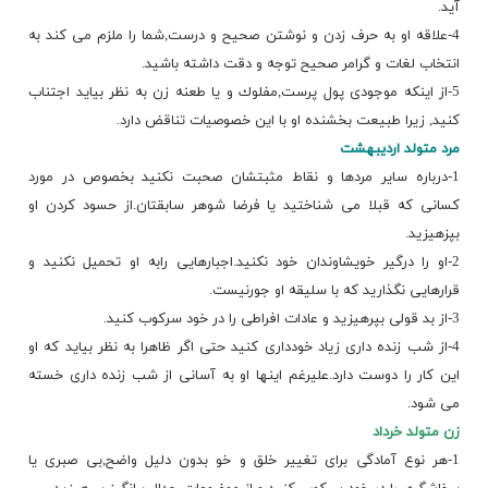
آید.
4-علاقه او به حرف زدن و نوشتن صحیح و درست,شما را ملزم می كند به
انتخاب لغات و گرامر صحیح توجه و دقت داشته باشید.
5-از اینكه موجودی پول پرست,مفلوك و یا طعنه زن به نظر بیاید اجتناب
كنید, زیرا طبیعت بخشنده او با این خصوصیات تناقض دارد.
مرد متولد اردیبهشت
1-درباره سایر مردها و نقاط مثبتشان صحبت نكنید بخصوص در مورد
كسانی كه قبلا می شناختید یا فرضا شوهر سابقتان.از حسود كردن او
بپزهیزید.
2-او را درگیر خویشاوندان خود نكنید.اجبارهایی رابه او تحمیل نكنید و
قرارهایی نگذارید كه با سلیقه او جورنیست.
3-از بد قولی بپرهیزید و عادات افراطی را در خود سركوب كنید.
4-از شب زنده داری زیاد خودداری كنید حتی اگر ظاهرا به نظر بیاید كه او
این كار را دوست دارد.علیرغم اینها او به آسانی از شب زنده داری خسته
می شود.
زن متولد خرداد
1-هر نوع آمادگی برای تغییر خلق و خو بدون دلیل واضح,بی صبری یا