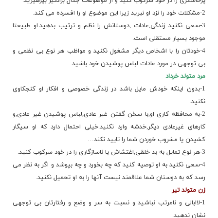
پرخاشگری را در خود سركوب كنید و از موضوعات جدال برانگیز بپرهیزید.
2-مشكلات خود را نزد او نبرید زیرا این موضوع او را افسرده می كند.
3-سعی نكنید زندگی,عادات ,دوستانش را نظم و ترتیب بدهید.او طبیعتا
موجود بسیار مستقلی است.
4-خودتان را با اشخاص دیگر مشغول نكنید و مواظب هر نوع بی نظمی و
بی توجهی در مورد عادات لباس پوشیدن خود باشید.
مرد متولد خرداد
1-بدون اینكه خودش مایل باشد در زندگی خصوصی و افكار او كنجكاوی
نكنید.
2-به محافظه كاری او,با سخن گفتن غیر عادی,لباس پوشیدن غیر عادی,و
كارهای غیرعادی دیگر,خدشه وارد نكنید.خیلی احتمال دارد كه او سیگار
كشیدن یا مشروب خوردن شما را تایید نكند…
3-هر نوع تمایل به بد خلقی,اغتشاش یا ناسازگاری را در خود سركوب كنید.
4-سعی نكنید به او توصیه كنید كه چه بخورد و چه بپوشد و اگر به نظر می
رسد كه به دوستان شما علاقمند نیست آنها را به او تحمیل نكنید.
زن متولد تیر
1-لاابالی و نامرتب نباشید و نسبت به سر و وضع و رفتارتان بی توجهی
نشان ندهید.