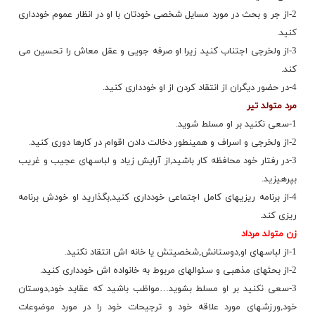
2-از جر و بحث در مورد مسایل شخصی خودتان با او در انظار عموم خودداری
كنید.
3-از ولخرجی اجتناب كنید زیرا او صرفه جویی و عقل معاش را تحسین می
كند.
4-در حضور دیگران از انتقاد كردن از او خودداری كنید.
مرد متولد تیر
1-سعی نكنید بر او مسلط شوید.
2-از ولخرجی و اسراف و همینطور دخالت دادن اقوام در كارها دوری كنید.
3-در رفتار خود محافظه كار باشید,از آرایش زیاد و لباسهای عجیب و غریب
بپرهیزید.
4-از برنامه ریزیهای كامل اجتماعی خودداری كنید,بگذارید او خودش برنامه
ریزی كند.
زن متولد مرداد
1-از لباسهای او,دوستانش,شخصیتش یا خانه اش انتقاد نكنید.
2-از بحثهای مذهبی و سئوالهای مربوط به خانواده اش خودداری كنید.
3-سعی نكنید بر او مسلط بشوید…مواظب باشید كه عقاید خود,دوستان
خود,ورزشهای مورد علاقه خود و ترجیحات خود را در مورد موضوعات