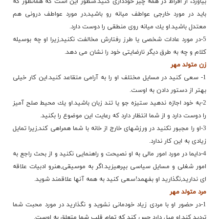
بیاورد، از افراط در همه چیز خودداری كنید.منظور این است كه همانطور كه
باید در مورد خارجی عواطف میانه رو باشید,در مورد عواطف درونی هم
معتدل باشید.او یك میانه روی منطقی را دوست دارد.
5-در مورد عادات شخصی یا طرز رفتارش مخالفت نكنید,زیرا او چه بوسیله
كلام و چه به طرق دیگر نارضایتی خود را نشان می دهد.
زن متولد مهر
1- سعی كنید در مسایل مختلف او را به آرامی متقاعد كنید.این كار خیلی
بهتر از دستور دادن به اوست.
2-به خود اجازه ندهید ستیزه جو یا تند زبان باشید.او یك محیط صلح آمیز
را دوست دارد و از شما انتظار دارد كه رعایت این موضوع را بكنید.
3-او را مجبور نكنید در ورزشهای خارج از خانه با شما همراهی كند,زیرا تمایل
زیادی به این كار ندارد.
4-دایما در مورد امور مالی به او نصیحت و راهنمایی نكنید و از بحث راجع به
امور شغلی و مسایل سیاسی بپرهیزید.اگر به موسیقی,هنرو ادبیات علاقه
ای ندارید,نگذارید او بفهمد!سعی كنید به همه آنها علاقمند شوید.
مرد متولد مهر
1-در حضور او با مردی زیاد خودمانی نشوید و نگذارید در مورد محبت شما
تردید كند.او میل دارد حس كند كه تمام قلب شما متعلق به اوست.