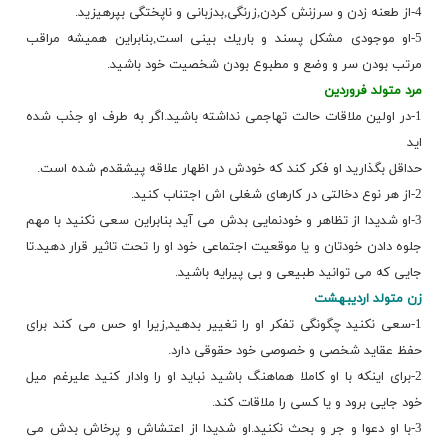
4-از طعنه زدن و سرزنش كردن,زرنگی,بدزبانی و ناپختگی بپرهیزید.
5-او موجودی مشكل پسند و باریك بینی است,بنابراین همیشه مراقب
مرتب بودن سر و وضع و مطبوع بودن شخصیت خود باشید.
مرد متولد فروردین
1-در اولین ملاقات حالت تهاجمی نداشته باشید.اگر به طرف او جذب شده
اید
حداقل بگذارید او فكر كند كه خودش در اظهار علاقه پیشقدم شده است.
2-از هر نوع دخالتی در كارهای شغلی اش اجتناب كنید.
3-او شدیدا از تظاهر و خودنمایی بدش می آید بنابراین سعی نكنید با مهم
جلوه دادن خودتان و یا موقعیت اجتماعی خود او را تحت تاثیر قرار دهید.تا
جایی كه می توانید طبیعی و بی پیرایه باشید.
زن متولد اردیبهشت
1-سعی نكنید چگونگی تفكر او را تغییر بدهید,زیرا او حس می كند برای
حفظ عقاید شخصی و خصوصی خود حقوقی دارد.
2-برای اینكه با او كاملا هماهنگ باشید نباید او را وادار كنید علیرغم میل
خود جایی برود و یا كسی را ملاقات كند.
3-با او دعوا و جر و بحث نكنید.او شدیدا از اعتشاش و پرخاش بدش می