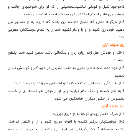
2-موجود تنبل و كودنی نباشید.تحسینی را كه او برای شوخیهای جالب و
هوشمندی قایل است,با داشتن این صفات,به خود اختصاص دهید.
3-از هرگونه عملی كه نشان دهنده این باشد كه دارید به او دستور می
دهید خودداری كنید و او را وادار نكنید شما را به تمام دوستانش معرفی
كند.
زن متولد آبان
1-اگر او خودش اهل زخم زبان زدن و بدگمانی باشد سعی كنید شما اینطور
نباشید.
2-از خود عدم شجاعت یا تمایل به عقب نشینی در مورد كار و كوشش نشان
ندهید.
3-از افسردگی و بدخلقی اجتناب كنید.او اشخاص سرزنده را دوست دارد.
4-به نظر خسته و تنگ نظر نیایید زیرا او از دیدن هر نشانه ای از خست
بخصوص در حضور دیگران خشمگین می شود.
مرد متولد آبان
1-از صرف مقدار زیادی توجه به او دریغ نورزید..
2-از موقعیتهای درگیر كننده با اقوام دوری كنید و از او انتظار نداشته
باشید همیشه آماده پذیرفتن هر اجتماعی باشد.او بخصوص از مراسم