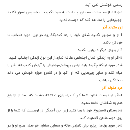
رسمی خوشش نمی آید.
3-زیاده از حد حالت مطمئن و مثبت به خود نگیرید…بخصوص اصرار نكنید
اوچیزهایی را مطالعه كند كه دوست ندارد.
زن متولد آذر
1-او را مجبور نكنید شغل خود را رها كند.بگذارید در این مورد انتخاب با
خودش باشد.
2-از زنهای دیگر دلربایی نكنید.
3-اگر او به زندگی فعال اجتماعی علاقه ندارد,از این نوع زندگی اجتناب كنید.
4-در مورد اینكه چگونه باید لباس بپوشد,موهایش را آرایش كند,خانه اش را
مبله كند و سایر چیزهایی كه او آنها را در قلمرو حوزه خودش می داند
سختگیر نباشید.
مرد متولد آذر
1-اگر او دوست ندارد شما كار كند,اصراری نداشته باشید كه بعد از ازدواج
هم به شغلتان ادامه دهید.
2-دوستان نامطبوع خود را رها كنید زیرا این آمادگی در اوهست كه شما را از
روی دوستانتان قضاوت كند.
3-در مورد برنامه ریزی برای نامزدی,خانه و مسایل مشابه خواسته های او را در