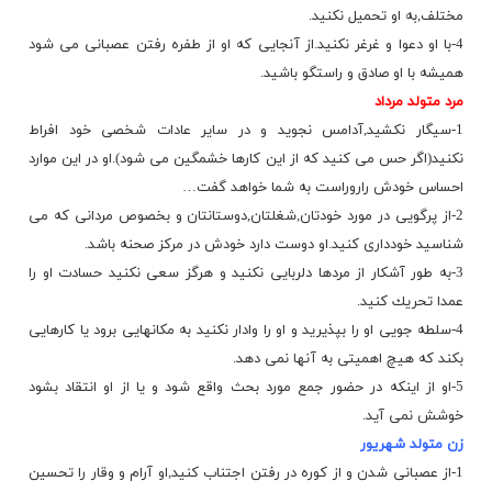
مختلف,به او تحمیل نكنید.
4-با او دعوا و غرغر نكنید.از آنجایی كه او از طفره رفتن عصبانی می شود
همیشه با او صادق و راستگو باشید.
مرد متولد مرداد
1-سیگار نكشید,آدامس نجوید و در سایر عادات شخصی خود افراط
نكنید(اگر حس می كنید كه از این كارها خشمگین می شود).او در این موارد
احساس خودش راروراست به شما خواهد گفت…
2-از پرگویی در مورد خودتان,شغلتان,دوستانتان و بخصوص مردانی كه می
شناسید خودداری كنید.او دوست دارد خودش در مركز صحنه باشد.
3-به طور آشكار از مردها دلربایی نكنید و هرگز سعی نكنید حسادت او را
عمدا تحریك كنید.
4-سلطه جویی او را بپذیرید و او را وادار نكنید به مكانهایی برود یا كارهایی
بكند كه هیچ اهمیتی به آنها نمی دهد.
5-او از اینكه در حضور جمع مورد بحث واقع شود و یا از او انتقاد بشود
خوشش نمی آید.
زن متولد شهریور
1-از عصبانی شدن و از كوره در رفتن اجتناب كنید,او آرام و وقار را تحسین