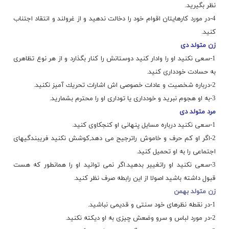
نظر بگیرید.
4-در مورد كارهایتان اقوام خود را دخالت ندهید و از غرولند و انتقاد اجتناب
كنید.
زن متولد دی
1-سعی نكنید او را وادار كنید دوستانش را كنار بگذارد و از هر نوع تظاهری
به حسادت خودداری كنید.
2-درباره شخصیت و عادات خصوصی اش اشارات تحریك آمیز نكنید.
3-به او هجوم نبرید و خودداری یا توداری او را محترم بشمارید.
مرد متولد دی
1-سعی نكنید درباره مسایل پنهانی او كنجكاوی كنید.
2-اگر او كم حرف و خاموش راترجیح می دهد,كوشش نكنید فریبندگیهای
اجتماعی را به او تحمیل كنید.
3-سعی نكنید او راتغییر بدهید.اگر نمی توانید او را همانطور كه هست
قبول داشته باشید اصولا از این رابطه صرف نظر كنید.
زن متولد بهمن
1-در نقطه نظرهای خود سنتی و قدیمی نباشید.
2-در مورد لباس و سرو وضعش چیزی به او دیكته نكنید.