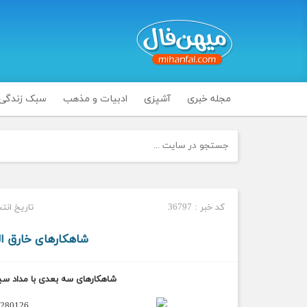
مجله خبری
آشپزی
ادبیات و مذهب
سبک زندگی
کد خبر : 36797
تاریخ انتشار : چه
شاهکارهای خارق ال
شاهکارهای سه بعدی با مداد سیاه