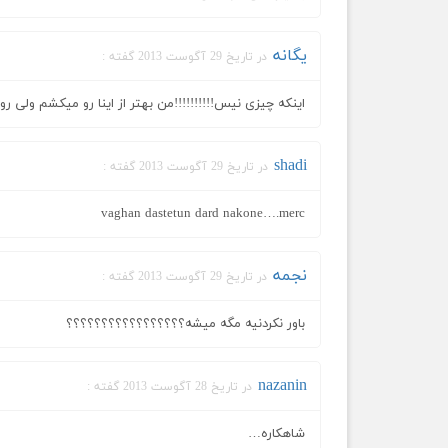
یگانه
در تاریخ 29 آگوست 2013 گفته :
اینکه چیزی نیس!!!!!!!!!!من بهتر از اینا رو میکشم ولی ر
shadi
در تاریخ 29 آگوست 2013 گفته :
vaghan dastetun dard nakone….merc
نجمه
در تاریخ 29 آگوست 2013 گفته :
باور نکردنیه مگه میشه؟؟؟؟؟؟؟؟؟؟؟؟؟؟؟؟؟
nazanin
در تاریخ 28 آگوست 2013 گفته :
شاهکاره…