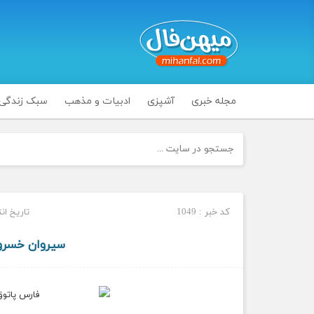
مجله خبری
آشپزی
ادبیات و مذهب
سبک زندگی
کد خبر : 1049
تاریخ انتشار : د
سیروان خسروی