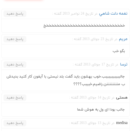
نغمه دلت شاهي
در تاریخ 24 نوامبر 2013 گفته :
پاسخ دهید
خخخخخخخخخخخخخخخخخخخخخخخخخخخخخخخ
مریم
در تاریخ 23 جولای 2013 گفته :
پاسخ دهید
بگو خب
ترسا
در تاریخ 17 جولای 2013 گفته :
پاسخ دهید
جالببببببببببب.خوب بهشون باید گفت بلد نیستی با آیفون کار کنید بدیدش
ب مننننننننن.راضیم.خبببب؟؟؟؟
هستی
در تاریخ 14 جولای 2013 گفته :
پاسخ دهید
جالب بودا ای ول به هوش شما
medisa
در تاریخ 13 جولای 2013 گفته :
پاسخ دهید