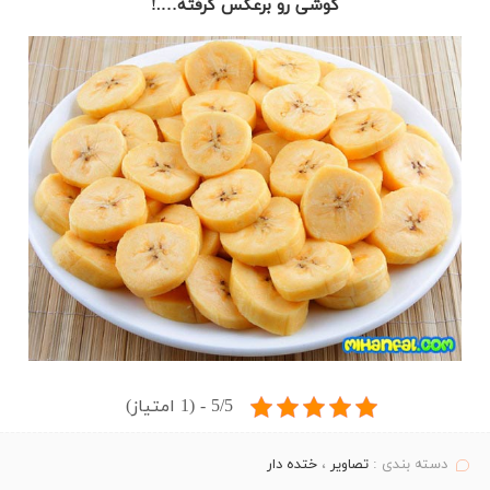
گوشی رو برعکس گرفته….!
5/5 - (1 امتیاز)
دسته بندی :
تصاویر
،
ختده دار