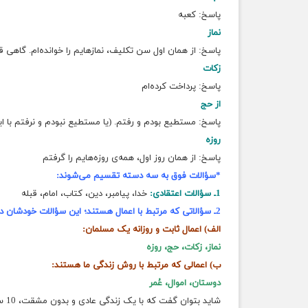
پاسخ: کعبه
نماز
پاسخ: از همان اول سن تکلیف، نمازهایم را خوانده‌ام. گاهی ق
زکات
پاسخ: پرداخت کرده‌ام
از حج
پاسخ: مستطیع بودم و رفتم. (یا مستطیع نبودم و نرفتم با 
روزه
پاسخ: از همان روز اول، همه‌ی روزه‌هایم را گرفتم
*سؤالات فوق به سه دسته تقسیم می‌شوند:
1ـ سؤالات اعتقادی:
خدا، پیامبر، دین، کتاب، امام، قبله
2ـ سؤالاتی که مرتبط با اعمال هستند؛
این سؤالات خودشان د
الف) اعمال ثابت و روزانه یک مسلمان:
نماز، زکات، حج، روزه
ب) اعمالی که مرتبط با روش زندگی ما هستند:
دوستان، اموال، عُمر
شاید بتوان گفت که با یک زندگی عادی و بدون مشقت، 10 سؤال از سؤالات فوق را بتوانیم به