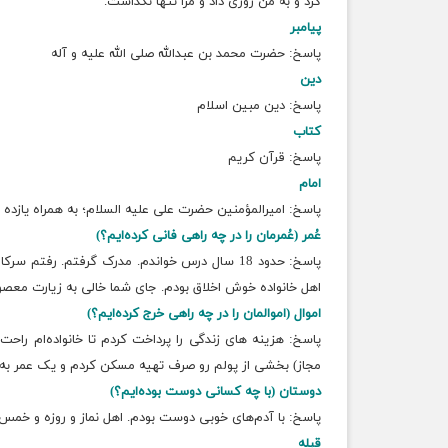
کرد
و به من روزی داد و مرا تنها نگذاشت.
پیامبر
پاسخ: حضرت محمد بن عبدالله صلی الله علیه و آله
دین
پاسخ: دین مبین اسلام
کتاب
پاسخ: قرآن کریم
امام
پاسخ: امیرالمؤمنین حضرت علی علیه السلام؛ به همراه یازده ت
عُمر (عُمرمان را در چه راهی فانی کرده‌ایم؟)
پاسخ: حدود 18 سال درس خواندم. مدرک گرفتم. رفت
اهل خانواده خوش اخلاق بودم. جای شما خالی به زیارت معصو
اموال (اموالمان را در چه راهی خرج کرده‌ایم؟)
پاسخ: هزینه های زندگی را پرداخت کردم تا خانواده‌ام راحت‌
مجاز) بخشی از پولم رو صرف تهیه مسکن کردم و یک عمر به ص
دوستان (با چه کسانی دوست بوده‌ایم؟)
پاسخ: با آدم‌های خوبی دوست بودم. اهل نماز و روزه و خمس 
قبله