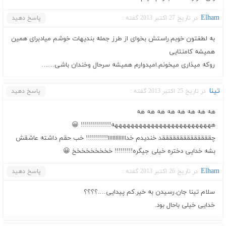
Elham
در تاریخ 27 اکتبر 2013 گفته :
پاسخ دهید
به لطفتون خوبم.راستش بخوای از طرز جمله بندیهات خوشم میادبرای همین
همیشه کامنتایی
روکه میذاری میخونم.امیدوارم همیشه سرحال وخندان باشی……
تینا
در تاریخ 25 اکتبر 2013 گفته :
پاسخ دهید
هه هه هه هه هه هه هه هه
هههههههههههههههههههههههههه!!!!!!!!!!!!!!! 😀
چققققققققققققققد خندیدم خداااااااااااا!!!!!!!!!!! خب حقم داشته عاشقش
بشه خدایی دختره خیلی جیگره!!!!!!!!! خخخخخخخخخ 😀
Elham
در تاریخ 26 اکتبر 2013 گفته :
پاسخ دهید
سلام تینا جان.رسیدن به خیر.کم پیدایی….؟؟؟؟
خدایی خیلی باحال بود.