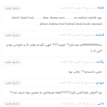
shadi
در تاریخ 18 نوامبر 2013 گفته :
پاسخ دهید
kheili bahal bud………dase shoma merc ……. na miduni mehdi age
akhari dokhtar bud behesh khod koshi miumad
فاطمه
در تاریخ 31 اکتبر 2013 گفته :
پاسخ دهید
سلاااااااااااااااااااااام دوستان!!! خوبید؟؟؟/ الهی بگردم چقدر ناز و خوردنی بودن
آخی ک:)
یگانه
در تاریخ 31 اکتبر 2013 گفته :
پاسخ دهید
خیلی خندبدم!!!! جالب بود
مهدی
در تاریخ 28 اکتبر 2013 گفته :
پاسخ دهید
چرا آخرش خودکشی نکرد؟؟؟؟؟؟همه هیجانش به همین بودا.حیف شد!!!
مانی
در تاریخ 28 اکتبر 2013 گفته :
پاسخ دهید