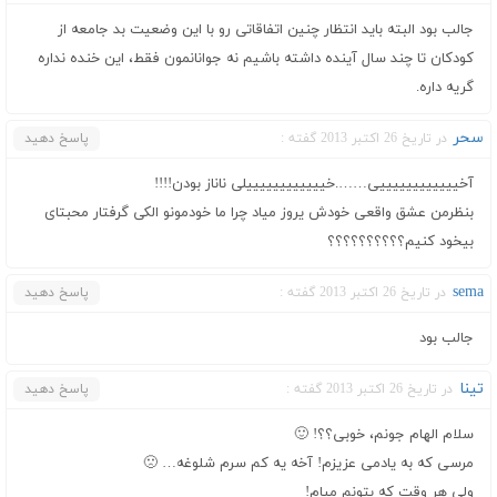
جالب بود البته باید انتظار چنین اتفاقاتی رو با این وضعیت بد جامعه از
کودکان تا چند سال آینده داشته باشیم نه جوانانمون فقط، این خنده نداره
گریه داره.
سحر
در تاریخ 26 اکتبر 2013 گفته :
پاسخ دهید
آخییییییییییییی…….خییییییییییییلی ناناز بودن!!!!
بنظرمن عشق واقعی خودش یروز میاد چرا ما خودمونو الکی گرفتار محبتای
بیخود کنیم؟؟؟؟؟؟؟؟؟؟
sema
در تاریخ 26 اکتبر 2013 گفته :
پاسخ دهید
جالب بود
تینا
در تاریخ 26 اکتبر 2013 گفته :
پاسخ دهید
سلام الهام جونم، خوبی؟؟! 🙂
مرسی که به یادمی عزیزم! آخه یه کم سرم شلوغه… 🙁
ولی هر وقت که بتونم میام!