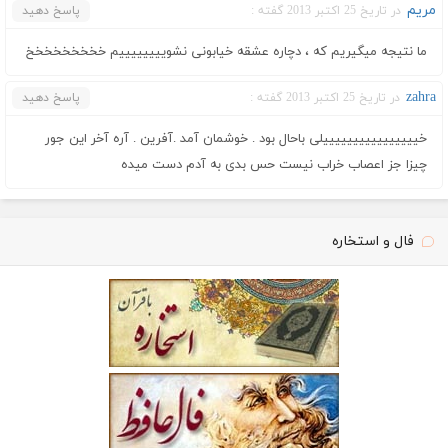
مریم
در تاریخ 25 اکتبر 2013 گفته :
پاسخ دهید
ما نتیجه میگیریم که ، دچاره عشقه خیابونی نشوییییییییم خخخخخخخخخ
zahra
در تاریخ 25 اکتبر 2013 گفته :
پاسخ دهید
خییییییییییییییییلی باحال بود . خوشمان آمد .آفرین . آره آخر این جور
چیزا جز اعصاب خراب نیست حس بدی به آدم دست میده
فال و استخاره