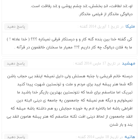
او، اِند لطافت، اندِ بخشش، اِند چشم پوشی و اِند رفاقت است.
دیالوگی ماندگار از فیلمی ماندگار.
ملیکا
در تاریخ 1 آوریل 2014 گفته :
پاسخ دهید
کی گفته خدا بین بنده گنه کار و و درستکار فرقی نمیذاره ؟؟؟ ( خدا عادله ! )
ما به فلان دیالوگ چه کار داریم ؟!!! معیار ما سخنان خالقمون در قرآنه .
مهشید
در تاریخ 17 مارس 2014 گفته :
پاسخ دهید
درسته خانم قریشی با جذبه هستش ولی دلیل نمیشه اینقد بی حجاب باشن
اگه شما هنر پیشه ایید برای مردم و ملت و تونستین شهرت پیدا کنید
تبریک اما متاسفم برای شما که نتونستین بهترین بازیگر خدا باشید ما
نمیخوایم و دیگه هم نمیشه که جامعمون یه جامعه ی دینی البته دین
افراطی باشه اما بالاخره ادم یه خورده حجابش رو هم داشته باشه میشه که
انقد جامعمون از لحاظ دینی افت نکنه متاسفم که هنر پیشه هامون انقد بی
بند و بار شدن
هانیه
در تاریخ 18 مارس 2014 گفته :
پاسخ دهید