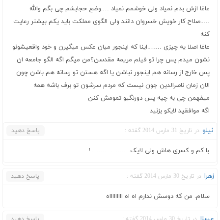
عاغا ازش بدم نمیاد ولی خوشمم نمیاد ….وضع حجابشم چی بگم والله
…..صلاح کار خویش خسروان دانند ولی الگوی مملکت باید یکم بیشتر رعایت
کنه
عاغا اصلا یه چیزی …….اینا که اینجور میان عکس میگیرن و خود واقعیشونو
نشون میدم پس چرا تو فیلم مریمه مقدسن؟من میگم اگه الگو جامعه ان
پس خارج از رسانه هم اینجور نباشن یا اگه هستن تو رسانه هم باشن چون
الان زمان ناصرالدین جون نیست که مردم سرشون تو برف باشه همه
میفهمن چی به چیه پس دورنگیو تمومش کنن
اگه موافقید لایکو بزنید
نیلو
در تاریخ 31 مارس 2014 گفته :
پاسخ دهید
با کم و کسری هاش ولی لایک……………….!
زهرا
در تاریخ 30 مارس 2014 گفته :
پاسخ دهید
سلام. من که دوسش ندارم اه اه اااااااااه
عسلا
در تاریخ 30 مارس 2014 گفته :
پاسخ دهید