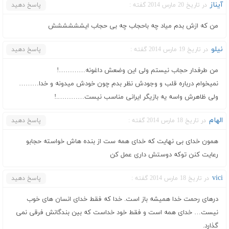
آیناز
در تاریخ 20 مارس 2014 گفته :
پاسخ دهید
من که ازش بدم میاد چه باحجاب چه بی حجاب ایشششششش
نیلو
در تاریخ 19 مارس 2014 گفته :
پاسخ دهید
من طرفدار حجاب نیستم ولی این وضعش داغونه…………!
نمیخوام درباره قلب و وجودش نظر بدم چون خودش میدونه و خدا………
ولی ظاهرش واسه یه بازیگر ایرانی مناسب نیست………….!
الهام
در تاریخ 18 مارس 2014 گفته :
پاسخ دهید
همون خدای بی نهایت که خدای همه ست از بنده هاش خواسته حجابو
رعایت کنن توکه دوستش داری عمل کن
vici
در تاریخ 18 مارس 2014 گفته :
پاسخ دهید
درهای رحمت خدا همیشه باز است. خدا که فقط خدای انسان های خوب
نیست… خدای همه است و فقط خود خداست که بین بندگانش فرقی نمی
گذارد.