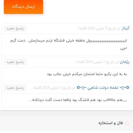
آیناز
در تاریخ 3 مارس 2014 گفته :
پاسخ دهید
اییییییییییییییییییییول عاطفه خیلی قشنگه اینم میسازمش . دمت گرم
اجی
پژمان
در تاریخ 3 مارس 2014 گفته :
پاسخ دهید
به به این یکیو حتما امتحان میکنم خیلی جالب بود
✿•ღ• نغمه دولت شاهي •ღ•✿
در تاریخ 3 مارس 2014 گفته :
پاسخ دهید
,,,,,هم جاااااالب بود هم قشنگ بود واقعا دست گلت دردنکنه…
فال و استخاره