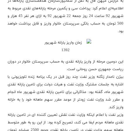
به گزارش میهن فال به نقل از شمانیوز،سازمان هدفمندسازی یارانه‌ها در
اطلاعیه‌ای اعلام کرد: پرداخت سی و یکمین مرحله یارانه‌های نقدی مربوط به
شهریور 92 ساعت 24 روز جمعه 22 شهریور 92 به ازای هر نفر 45 هزار و
500 تومان به حساب بانکی سرپرستان خانوار واریز و قابل برداشت خواهد
بود.
این دومین مرحله از واریز یارانه نقدی به حساب سرپرستان خانوار در دوران
ریاست جمهوری حسن روحانی است.
بیژن نامدار زنگنه وزیر نفت چند روز قبل در یک برنامه زنده تلویزیونی با
اشاره به جلسات مشترک وزارت نفت و هیات دولت برای تامین یارانه نقدی
شهریور ماه، گفته بود: مذاکراتی برای تامین
یارانه
نقدی شهریور ماه انجام
و مقرر شد وزارت نفت زودتر از موعد مقرر سهم ماهانه خود را به خزانه
واریز کند.
وزیر نفت با اعلام اینکه وزارت نفت نقش تعیین کننده ای در تامین یارانه
نقدی ماهانه مردم ایفا می کند، تصریح کرده بود: از این رو به طور متوسط
ماهانه سهم وزارت نفت در تامین یارانه نقدی حدود 2500 میلیارد تومان