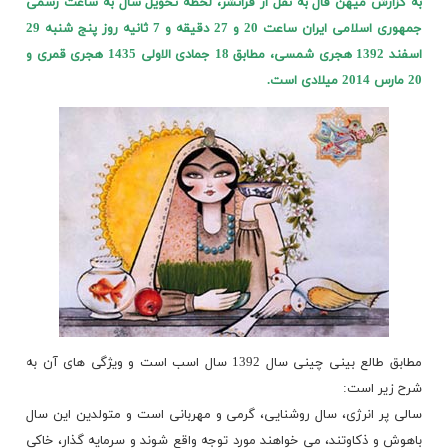
به گزارش میهن فال به نقل از فرانشر، لحظه تحویل سال به ساعت رسمی
جمهوری اسلامی ایران ساعت 20 و 27 دقیقه و 7 ثانیه روز پنج شنبه 29
اسفند 1392 هجری شمسی، مطابق 18 جمادی الاولی 1435 هجری قمری و
20 مارس 2014 میلادی است.
مطابق طالع بینی چینی سال 1392 سال اسب است و ویژگی های آن به
شرح زیر است:
سالی پر انرژی، سال روشنایی، گرمی و مهربانی است و متولدین این سال
باهوش و ذکاوتند، می خواهند مورد توجه واقع شوند و سرمایه گذار، خاکی