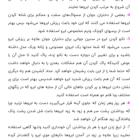
آن شروع به مرتب کردن ابروها نمایند.
4-
بعضی از دختران جوان از مسواک‌های سفت و محکم برای شانه کردن
ابروها استفاده می کنند که این خود باعث ریزش ابروها می‌شود ،پس بهتر
است از برسهای کوچک ونرم مخصوص ابرو استفاده شود.
5-
تاتو کردن ابرو در سنین جوانی برای دختران جوان علاوه بر ریزش ابرو
سبب می‌شود که شما مدتها یک ابروی مصنوعی و زنانه ویک مدل داشته
باشید و برای تغییر آن دوباره دست به تاتو زده، پاک کنید تا مدل آن را
عوض کنیدکه پاک کردن آن هم مشکلات بعدی را به دنبال خواهد داشت
که حتما شما را از این بابت پشیمان خواهد کرد. مداد کشیدن هم راه دیگری
است که آن هم باعث ریزش شدید ابرو خواهد شد،پس بهتر است برای پر
نشان دادن ابروها و پر کردن جاهای خالی آن از سایه های ابرو که در رنگهای
مختلف وبا قلم مو همراه است استفاده کنید.
6-
هر روز وهر زمان که جلوی
آینه
قرار می‌گیرید دست به ابروها نزنید چرا
که برداشتن پشت سر هم و زود به زود ابروها باعث شل شدن پشت پلک
وافتادگی زود هنگام آن خواهد شد.
7-
از تیغ زدن ابرو با هر بار برداشتن آن خودداری کنید وتنها گاهی استفاده
نمایید زیرا علاوه بر زود در آمدن ابروها ،تارهای موی ابرو را کلفت‌تر کرده