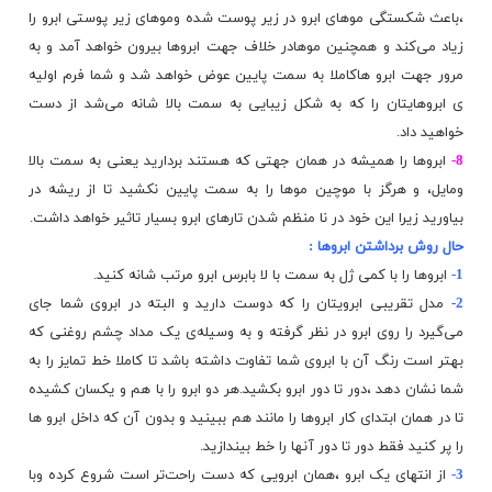
،باعث شکستگی موهای ابرو در زیر پوست شده وموهای زیر پوستی ابرو را
زیاد می‌کند و همچنین موهادر خلاف جهت ابروها بیرون خواهد آمد و به
مرور جهت ابرو هاکاملا به سمت پایین عوض خواهد شد و شما فرم اولیه
ی ابروهایتان را که به شکل زیبایی به سمت بالا شانه می‌شد از دست
خواهید داد.
8-
ابروها را همیشه در همان جهتی که هستند بردارید یعنی به سمت بالا
ومایل، و هرگز با
موچین
موها را به سمت پایین نکشید تا از ریشه در
بیاورید زیرا این خود در نا منظم شدن تارهای ابرو بسیار تاثیر خواهد داشت.
حال روش برداشتن ابروها :
1-
ابروها را با کمی ژل به سمت با لا بابرس ابرو مرتب شانه کنید.
2-
مدل تقریبی ابرویتان را که دوست دارید و البته در ابروی شما جای
می‌گیرد را روی ابرو در نظر گرفته و به وسیله‌ی یک مداد چشم روغنی که
بهتر است رنگ آن با ابروی شما تفاوت داشته باشد تا کاملا خط تمایز را به
شما نشان دهد ،دور تا دور ابرو بکشید.هر دو ابرو را با هم و یکسان کشیده
تا در همان ابتدای کار ابروها را مانند هم ببینید و بدون آن که داخل ابرو ها
را پر کنید فقط دور تا دور آنها را خط بیندازید.
3-
از انتهای یک ابرو ،همان ابرویی که دست راحت‌تر است شروع کرده وبا