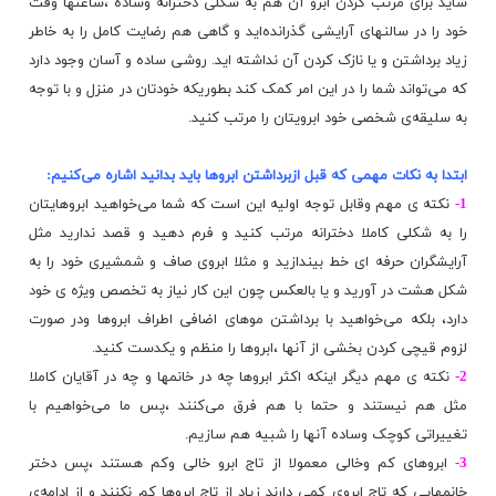
شاید برای مرتب کردن ابرو آن هم به شکلی دخترانه وساده ،ساعتها وقت
خود را در سالنهای آرایشی گذرانده‌اید و گاهی هم رضایت کامل را به خاطر
زیاد برداشتن و یا نازک کردن آن نداشته اید. روشی ساده و آسان
وجود
دارد
که می‌تواند شما را در این امر کمک کند بطوریکه خودتان در منزل و با توجه
به سلیقه‌ی شخصی خود ابرویتان را مرتب کنید.
ابتدا به نکات مهمی که قبل ازبرداشتن ابروها باید بدانید اشاره می‌کنیم:
1-
نکته ی مهم وقابل توجه اولیه این است که شما می‌خواهید ابروهایتان
را به شکلی کاملا دخترانه مرتب کنید و فرم دهید و قصد ندارید مثل
آرایشگران حرفه ای خط بیندازید و مثلا ابروی
صاف
و شمشیری خود را به
شکل هشت در آورید و یا بالعکس چون این کار نیاز به تخصص ویژه ی خود
دارد، بلکه می‌خواهید با برداشتن موهای اضافی اطراف ابروها ودر صورت
لزوم قیچی کردن بخشی از آنها ،ابروها را منظم و یکدست کنید.
2-
نکته ی مهم دیگر اینکه اکثر ابروها چه در خانمها و چه در آقایان کاملا
مثل هم نیستند و حتما با هم فرق می‌کنند ،پس ما می‌خواهیم با
تغییراتی کوچک وساده آنها را شبیه هم سازیم.
3-
ابروهای کم وخالی معمولا از تاج ابرو خالی وکم هستند ،پس دختر
خانمهایی که تاج ابروی کمی دارند زیاد از تاج ابروها کم نکنند و از ادامه‌ی