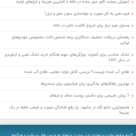
آموزش دوخت کاور مبل ساده در خانه با کمترین هزینه و ابزارهای اولیه
فرم دهی به کل صورت و جوانسازی بدون عمل و لیزر!
وسایل مورد نیاز برای شروع کاشت ناخن در خانه
راهنمای دریافت تخفیف حداکثری بیمه شخص ثالث مخصوص خودروهای
ایرانی
تشک مناسب برای کمردرد: ویژگی‌های مهم هنگام خرید تشک طبی و ارتوپدی
در سال 1405
طلای آب شده چیست؟ بررسی کامل مزایا، معایب طلای آب شده
بهترین راهکارهای یادگیری زبان فرانسوی برای مبتدی‌ها
5 روش طبیعی برای داشتن پوست صاف و شفاف
هایفوتراپی دابلو گلد در مشهد: راز رفع افتادگی صورت و غبغب فقط در یک
جلسه!
کلیه حقوق مادی و معنوی اين سایت متعلق به میهن فال میباشد و هرگونه