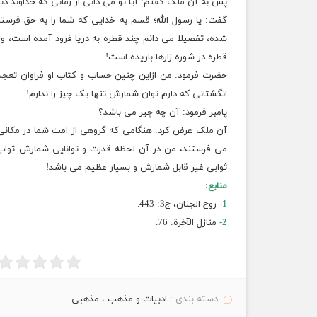
پس به آن ملک گفتم: آیا تو می دانی از زمانی که خداوند دنی
گفت: یا رسول الله؛ قسم به خدایی که شما را به حق فرستا
شده، تفصیلا می دانم چند قطره به دریا فرود آمده است، و چ
قطره در شوره زارها باریده است!
حضرت فرمود: من ازاین چنین حساب و کتاب او فراوان تعجب
انگشتانی که دارم توان شمارش تنها یک چیز را ندارم!
پامبر فرمود: آن چه چیز می باشد؟
آن ملک عرض کرد: هنگامی که گروهی از امت شما در مکانی 
می فرستند، من در آن لحظه قدرت و
توانایی
شمارش ثواب ا
ثوابی غیر قابل شمارش و بسیار عظیم می باشد!
منابع:
1-
روح الجنان، ج3: 443.
2-
منازل الآخرة: 76.
دسته بندی :
ادبیات و مذهب
،
مذهبی