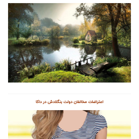
اعتراضات مخالفان دولت بنگلادش در داکا